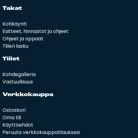
Ta­kat
Kotikäynti
Esitteet, hinnastot ja ohjeet
Ohjeet ja oppaat
Tiileri lasku
Tii­let
Kohdegalleria
Vastuullisuus
Verk­ko­kaup­pa
Ostoskori
Oma tili
Käyttöehdot
Peruuta verkkokauppatilauksesi