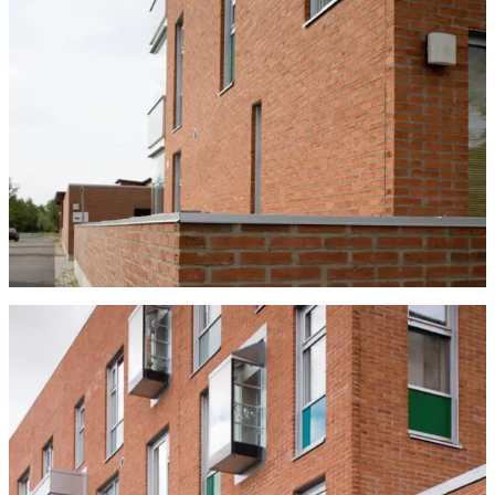
Tulisijatarvikkeet
Kamiinat ja kevyet tulisijat
Grillit ja pihakeittiöt
Tiilet
Laastit
Kiukaat ja kiuaskivet
Outlet
Käyttöehdot
Peruuta verkkokauppatilauksesi
Yhteystiedot