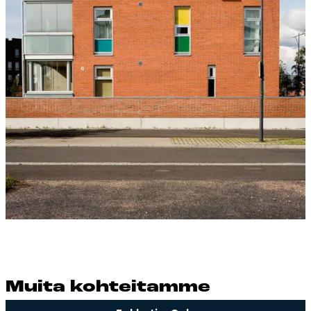
Mui­ta koh­tei­tam­me