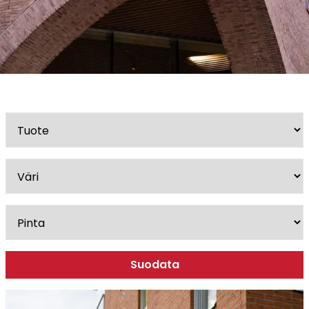
Esitteet, hinnastot ja ohjeet
Tiileri lasku
Kotikäynti
Tiilet ja tiililaatat
Julkisivutiilet
Tiililaatat
Aukonylitysratkaisut ja
Tiilimuurauskannakejärjestelmät
Kohdegalleria
Vastuullisuus
Tiilityökalu
Esitteet
Suodata
Verkkokauppa