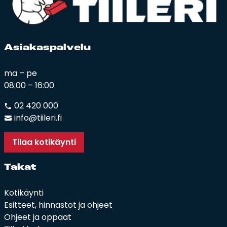
Asia­kas­pal­ve­lu
ma – pe
08:00 – 16:00
02 420 000
info@tiileri.fi
Tilaa kotikäynti
Ta­kat
Kotikäynti
Esitteet, hinnastot ja ohjeet
Ohjeet ja oppaat