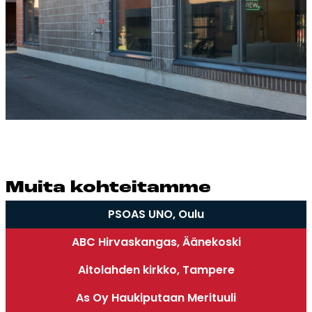
Mui­ta koh­tei­tam­me
PSOAS UNO, Oulu
ABC Hirvaskangas, Äänekoski
Aitolahden kirkko, Tampere
As Oy Haukiputaan Merituuli