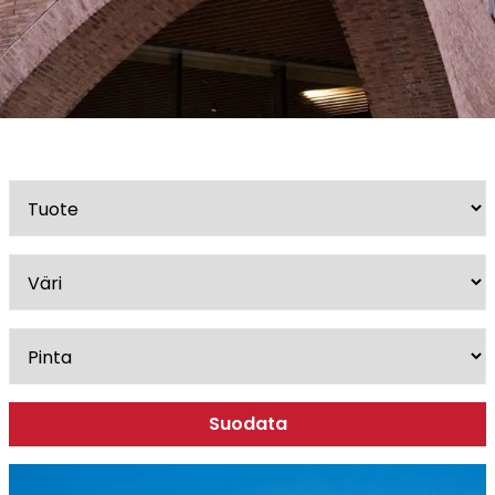
Esitteet, hinnastot ja ohjeet
Tiileri lasku
Kotikäynti
Tiilet ja tiililaatat
Julkisivutiilet
Tiililaatat
Aukonylitysratkaisut ja
Tiilimuurauskannakejärjestelmät
Kohdegalleria
Vastuullisuus
Tiilityökalu
Esitteet
Suodata
Verkkokauppa