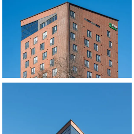
Tulisijatarvikkeet
Kamiinat ja kevyet tulisijat
Grillit ja pihakeittiöt
Tiilet
Laastit
Kiukaat ja kiuaskivet
Outlet
Käyttöehdot
Peruuta verkkokauppatilauksesi
Yhteystiedot