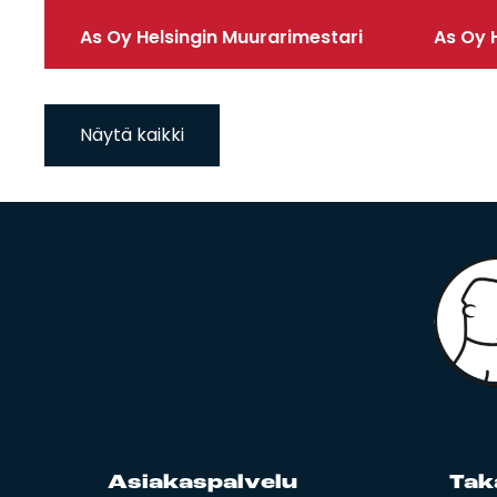
As Oy Helsingin Muurarimestari
As Oy H
Näytä kaikki
Asia­kas­pal­ve­lu
Ta­k