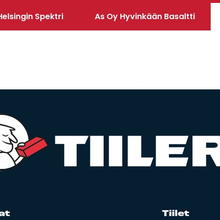
elsingin Spektri
As Oy Hyvinkään Basaltti
at
Tii­let