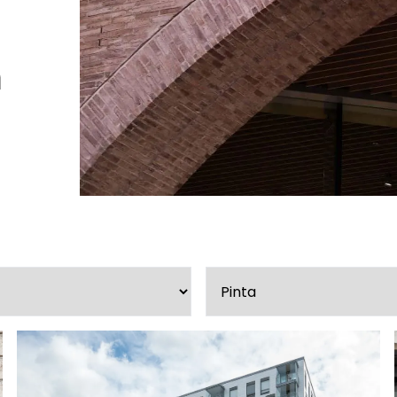
Peruuta verkkokauppatilauk
a
RI LASKU