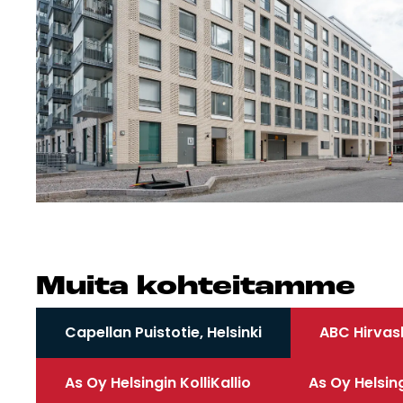
Mui­ta koh­tei­tam­me
Capellan Puistotie, Helsinki
ABC Hirvas
As Oy Helsingin KolliKallio
As Oy Helsin