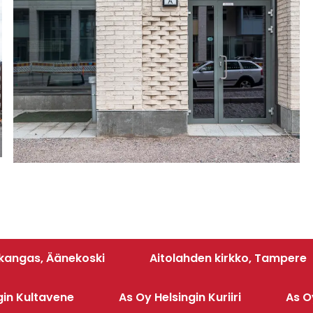
kangas, Äänekoski
Aitolahden kirkko, Tampere
gin Kultavene
As Oy Helsingin Kuriiri
As O