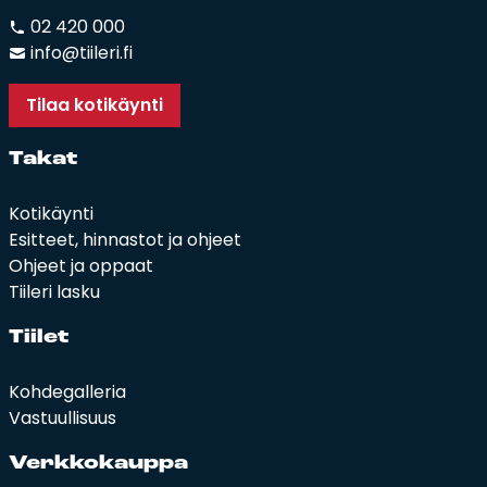
02 420 000
info@tiileri.fi
Tilaa kotikäynti
Ta­kat
Kotikäynti
Esitteet, hinnastot ja ohjeet
Ohjeet ja oppaat
Tiileri lasku
Tii­let
Kohdegalleria
Vastuullisuus
Verk­ko­kaup­pa