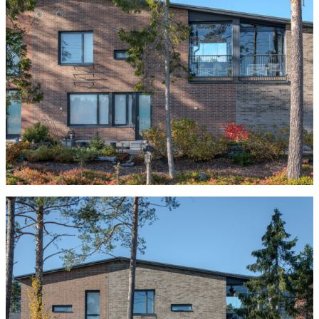
Tulisijatarvikkeet
Kamiinat ja kevyet tulisijat
Grillit ja pihakeittiöt
Tiilet
Laastit
Kiukaat ja kiuaskivet
Outlet
Käyttöehdot
Peruuta verkkokauppatilauksesi
Yhteystiedot