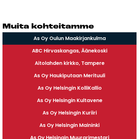
Mui­ta koh­tei­tam­me
As Oy Oulun Maakirjankulma
ABC Hirvaskangas, Äänekoski
Aitolahden kirkko, Tampere
As Oy Haukiputaan Merituuli
As Oy Helsingin KolliKallio
As Oy Helsingin Kultavene
As Oy Helsingin Kuriiri
As Oy Helsingin Maininki
As Oy Helsingin Muurarimestari