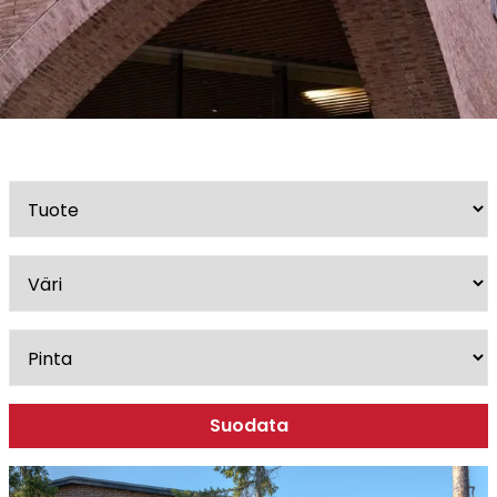
Esitteet, hinnastot ja ohjeet
Tiileri lasku
Kotikäynti
Tiilet ja tiililaatat
Julkisivutiilet
Tiililaatat
Aukonylitysratkaisut ja
Tiilimuurauskannakejärjestelmät
Kohdegalleria
Vastuullisuus
Tiilityökalu
Esitteet
Suodata
Verkkokauppa