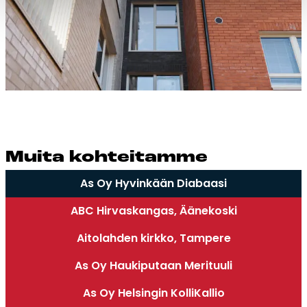
Mui­ta koh­tei­tam­me
As Oy Hyvinkään Diabaasi
ABC Hirvaskangas, Äänekoski
Aitolahden kirkko, Tampere
As Oy Haukiputaan Merituuli
As Oy Helsingin KolliKallio