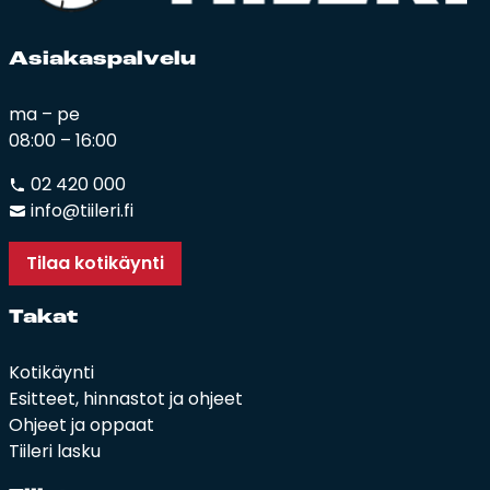
Asia­kas­pal­ve­lu
ma – pe
08:00 – 16:00
02 420 000
info@tiileri.fi
Tilaa kotikäynti
Ta­kat
Kotikäynti
Esitteet, hinnastot ja ohjeet
Ohjeet ja oppaat
Tiileri lasku