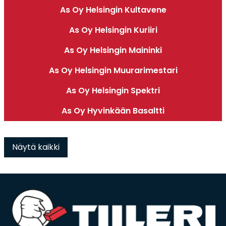
As Oy Helsingin Kultavene
As Oy Helsingin Kuriiri
As Oy Helsingin Maininki
As Oy Helsingin Muurarimestari
As Oy Helsingin Spektri
As Oy Hyvinkään Basaltti
Näytä kaikki