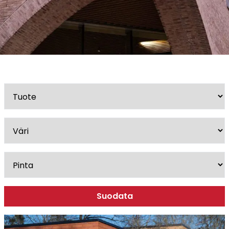
Esitteet, hinnastot ja ohjeet
Tiileri lasku
Kotikäynti
Tiilet ja tiililaatat
Julkisivutiilet
Tiililaatat
Aukonylitysratkaisut ja
Tiilimuurauskannakejärjestelmät
Kohdegalleria
Vastuullisuus
Tiilityökalu
Esitteet
Suodata
Verkkokauppa