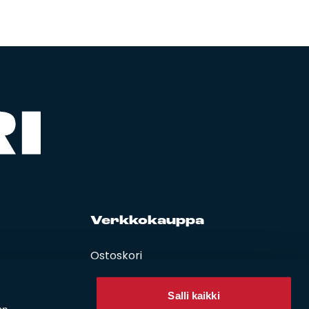
Verk­ko­kaup­pa
Ostoskori
Oma tili
Käyttöehdot
Salli kaikki
Peruuta verkkokauppatilauksesi