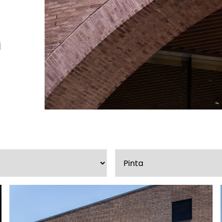
Peruuta verkkokauppatilauk
a
RI LASKU