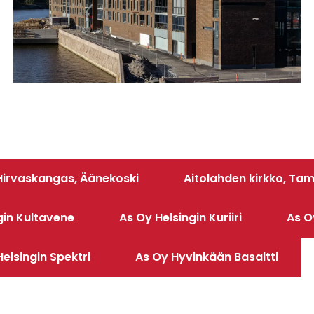
irvaskangas, Äänekoski
Aitolahden kirkko, Ta
gin Kultavene
As Oy Helsingin Kuriiri
As O
elsingin Spektri
As Oy Hyvinkään Basaltti