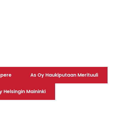
mpere
As Oy Haukiputaan Merituuli
y Helsingin Maininki