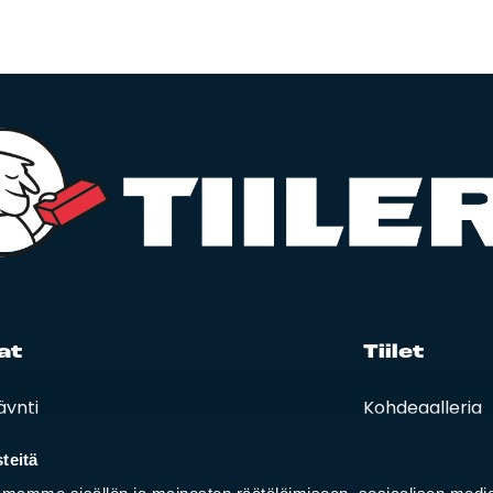
at
Tii­let
äynti
Kohdegalleria
eet, hinnastot ja ohjeet
Vastuullisuus
t ja oppaat
teitä
i lasku