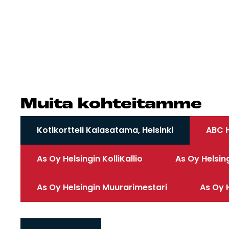
Mui­ta koh­tei­tam­me
Kotikortteli Kalasatama, Helsinki
ABC H
As Oy Helsingin KolliKallio
As Oy Helsin
As Oy Helsingin Muurarimestari
As Oy H