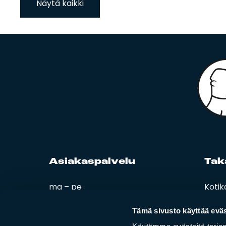
Näytä kaikki
Asia­kas­pal­ve­lu
Ta­k
ma – pe
Kotik
08:00 – 16:00
Esitt
Ohjee
Tämä sivusto käyttää eväs
02 420 000
Tiiler