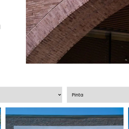
Peruuta verkkokauppatilauk
a
RI LASKU