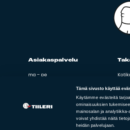
Asia­kas­pal­ve­lu
Ta­k
ma – pe
Kotik
08:00 – 16:00
Esitt
Ohjee
Tämä sivusto käyttää eväs
02 420 000
Tiiler
Käytämme evästeitä tarjoa
info@tiileri.fi
ominaisuuksien tukemisee
mainosalan ja analytiikka
Tilaa kotikäynti
voivat yhdistää näitä tietoja
heidän palvelujaan.