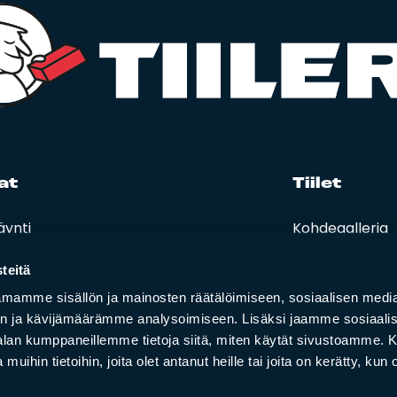
at
Tii­let
äynti
Kohdegalleria
eet, hinnastot ja ohjeet
Vastuullisuus
t ja oppaat
teitä
i lasku
mamme sisällön ja mainosten räätälöimiseen, sosiaalisen medi
n ja kävijämäärämme analysoimiseen. Lisäksi jaamme sosiaali
-alan kumppaneillemme tietoja siitä, miten käytät sivustoamme
 muihin tietoihin, joita olet antanut heille tai joita on kerätty, kun 