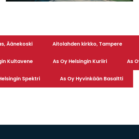
s, Äänekoski
Aitolahden kirkko, Tampere
gin Kultavene
As Oy Helsingin Kuriiri
As O
elsingin Spektri
As Oy Hyvinkään Basaltti