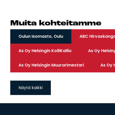
Mui­ta koh­tei­tam­me
Oulun Isomasto, Oulu
ABC Hirvaskanga
As Oy Helsingin KolliKallio
As Oy Helsin
As Oy Helsingin Muurarimestari
As Oy H
Näytä kaikki