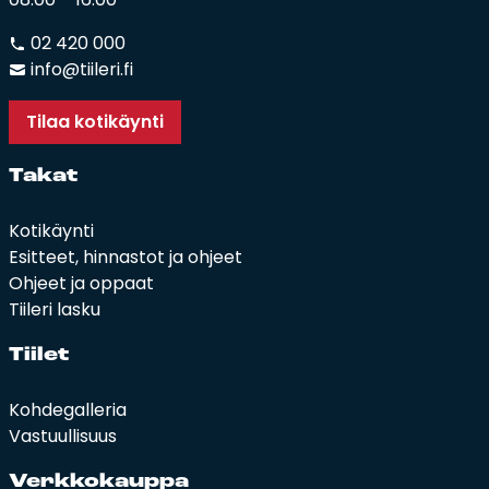
02 420 000
info@tiileri.fi
Tilaa kotikäynti
Ta­kat
Kotikäynti
Esitteet, hinnastot ja ohjeet
Ohjeet ja oppaat
Tiileri lasku
Tii­let
Kohdegalleria
Vastuullisuus
Verk­ko­kaup­pa