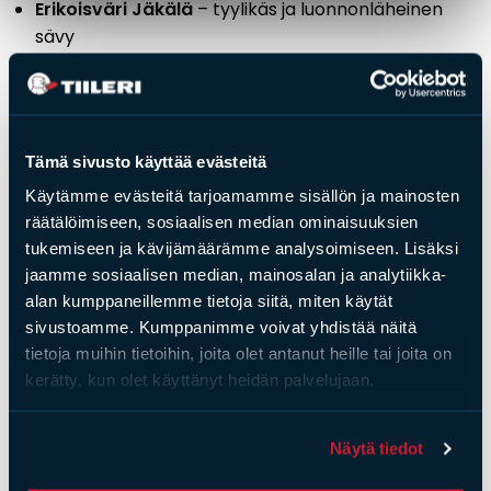
Erikoisväri Jäkälä
– tyylikäs ja luonnonläheinen
sävy
Suojakansi
– suojaa grilliä sääolosuhteilta
Savustuslaatikko
– monipuolistaa
grillausmahdollisuuksia
Tämä sivusto käyttää evästeitä
Käytämme evästeitä tarjoamamme sisällön ja mainosten
räätälöimiseen, sosiaalisen median ominaisuuksien
tukemiseen ja kävijämäärämme analysoimiseen. Lisäksi
Saat­tai­sit ol­la kiin­nos­tu­nut
jaamme sosiaalisen median, mainosalan ja analytiikka-
myös näis­tä
alan kumppaneillemme tietoja siitä, miten käytät
sivustoamme. Kumppanimme voivat yhdistää näitä
tietoja muihin tietoihin, joita olet antanut heille tai joita on
kerätty, kun olet käyttänyt heidän palvelujaan.
Näytä tiedot