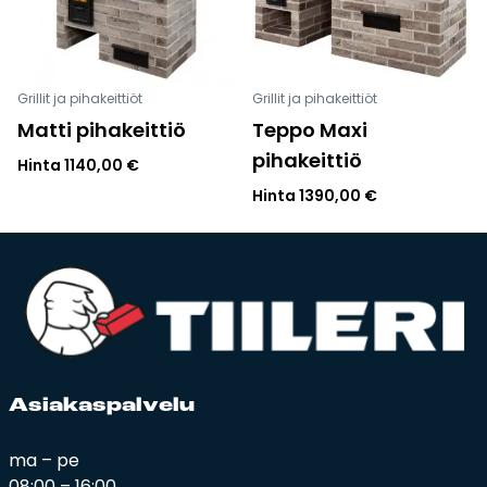
Grillit ja pihakeittiöt
Grillit ja pihakeittiöt
Matti pihakeittiö
Teppo Maxi
pihakeittiö
Hinta
1140,00
€
Hinta
1390,00
€
Asia­kas­pal­ve­lu
ma – pe
08:00 – 16:00