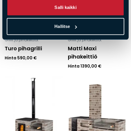
Salli kaikki
Hallitse
Grillit ja pihakeittiöt
Grillit ja pihakeittiöt
Turo pihagrilli
Matti Maxi
pihakeittiö
Hinta
590,00
€
Hinta
1390,00
€