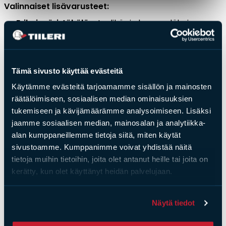
Valinnaiset lisävarusteet:
Erikoisväri Jäkälä
– tyylikäs ja luonnonläheinen
sävy
Suojakansi
– suojaa grilliä sääolosuhteilta
Tämä sivusto käyttää evästeitä
Käytämme evästeitä tarjoamamme sisällön ja mainosten
räätälöimiseen, sosiaalisen median ominaisuuksien
Saat­tai­sit ol­la kiin­nos­tu­nut
tukemiseen ja kävijämäärämme analysoimiseen. Lisäksi
jaamme sosiaalisen median, mainosalan ja analytiikka-
myös näis­tä
alan kumppaneillemme tietoja siitä, miten käytät
sivustoamme. Kumppanimme voivat yhdistää näitä
tietoja muihin tietoihin, joita olet antanut heille tai joita on
kerätty, kun olet käyttänyt heidän palvelujaan.
Näytä tiedot