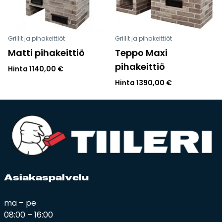
Grillit ja pihakeittiöt
Grillit ja pihakeittiöt
Matti pihakeittiö
Teppo Maxi
pihakeittiö
Hinta
1140,00
€
Hinta
1390,00
€
Asia­kas­pal­ve­lu
ma – pe
08:00 – 16:00