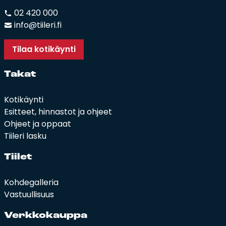
02 420 000
info@tiileri.fi
Tilaa kotikäynti
Ta­kat
Kotikäynti
Esitteet, hinnastot ja ohjeet
Ohjeet ja oppaat
Tiileri lasku
Tii­let
Kohdegalleria
Vastuullisuus
Verk­ko­kaup­pa