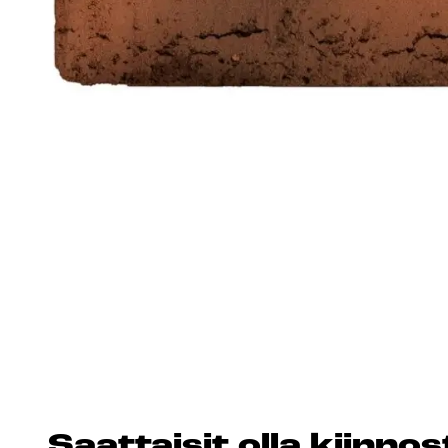
Esitteet, hinnastot ja ohjeet
Tiileri lasku
Kotikäynti
HORMIT
ESITTEET, HINNASTOT
TIILE
JA OHJEET
Saat­tai­sit ol­la kiin­n