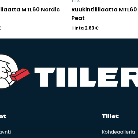
Tiilet
lilaatta MTL60 Nordic
Ruukintiililaatta MTL60
Peat
€
Hinta
2,83
€
at
Tii­let
äynti
Kohdegalleria