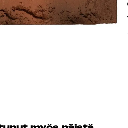
Peruuta verkkokauppatilauk
RI LASKU
os­tu­nut myös näis­tä