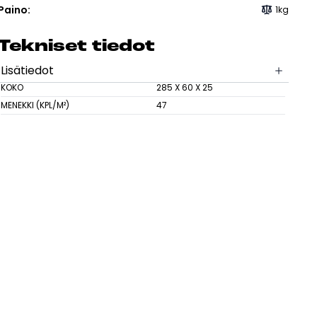
sesi
Paino:
1kg
Tek­ni­set tie­dot
Lisätiedot
KOKO
285 X 60 X 25
MENEKKI (KPL/M²)
47