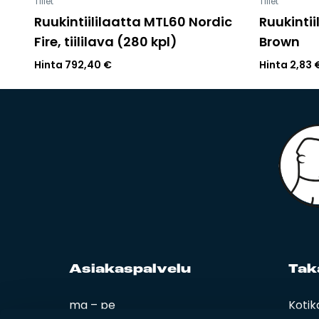
Tiilet
Tiilet
Ruukintiililaatta MTL60 Nordic
Ruukintii
Fire, tiililava (280 kpl)
Brown
Hinta
792,40
€
Hinta
2,83
Asia­kas­pal­ve­lu
Ta­k
ma – pe
Kotik