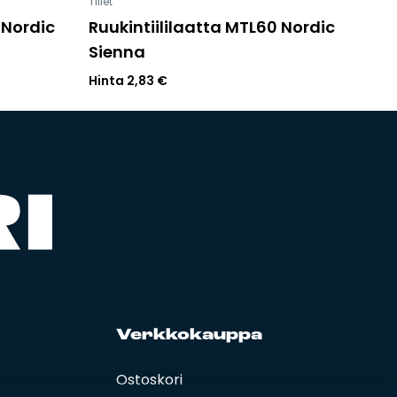
Tiilet
 Nordic
Ruukintiililaatta MTL60 Nordic
Sienna
Hinta
2,83
€
Verk­ko­kaup­pa
Ostoskori