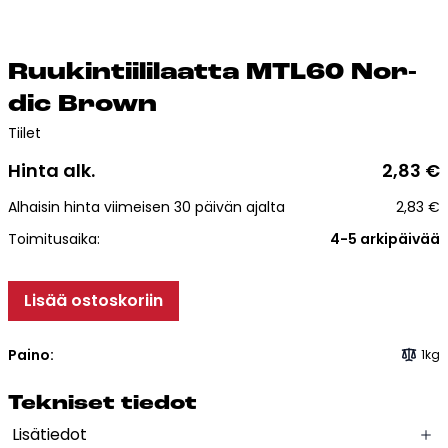
Esitteet, hinnastot ja ohjeet
Tiileri lasku
Kotikäynti
Ruu­kin­tii­li­laat­ta MTL60 Nor­
dic Brown
Tiilet ja tiililaatat
Tiilet
Hinta alk.
2,83
€
Julkisivutiilet
Alhaisin hinta viimeisen 30 päivän ajalta
2,83
€
Tiililaatat
Aukonylitysratkaisut ja
Toimitusaika:
4-5 arkipäivää
Tiilimuurauskannakejärjestelmät
Kohdegalleria
Lisää ostoskoriin
Vastuullisuus
Tiilityökalu
Paino:
1kg
Esitteet
Tek­ni­set tie­dot
Verkkokauppa
Lisätiedot