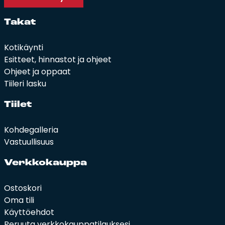
Ta­kat
Kotikäynti
Esitteet, hinnastot ja ohjeet
Ohjeet ja oppaat
Tiileri lasku
Tii­let
Kohdegalleria
Vastuullisuus
Verk­ko­kaup­pa
Ostoskori
Oma tili
Käyttöehdot
Peruuta verkkokauppatilauksesi