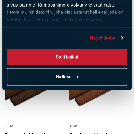
sivustoamme. Kumppanimme voivat yhdistää näitä
Tiilet
Tiilet
tietoja muihin tietoihin, joita olet antanut heille tai joita on
Ruukintiililaatta
Ruukintiililaatta
kerätty, kun olet käyttänyt heidän palvelujaan.
MTL60 Nordic Fire
MTL60 Nordic Grey
Hinta
2,83
€
Hinta
2,83
€
Näytä tiedot
Salli kaikki
Hallitse
Tiilet
Tiilet