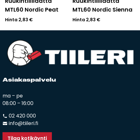
Ruukintiililaatta
Ruukintiililaatta
MTL60 Nordic Peat
MTL60 Nordic Sienna
Hinta
2,83
€
Hinta
2,83
€
Asia­kas­pal­ve­lu
ma – pe
08:00 – 16:00
02 420 000
info@tiileri.fi
Tilaa kotikäynti