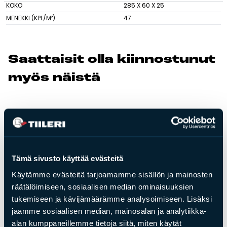
KOKO
285 X 60 X 25
MENEKKI (KPL/M²)
47
Tulisijatarvikkeet
Kamiinat ja kevyet tulisijat
Grillit ja pihakeittiöt
Saat­tai­sit ol­la kiin­nos­tu­nut
Tiilet
myös näis­tä
Laastit
Kiukaat ja kiuaskivet
Outlet
Käyttöehdot
Peruuta verkkokauppatilauksesi
Tämä sivusto käyttää evästeitä
Yhteystiedot
Käytämme evästeitä tarjoamamme sisällön ja mainosten
räätälöimiseen, sosiaalisen median ominaisuuksien
tukemiseen ja kävijämäärämme analysoimiseen. Lisäksi
jaamme sosiaalisen median, mainosalan ja analytiikka-
alan kumppaneillemme tietoja siitä, miten käytät