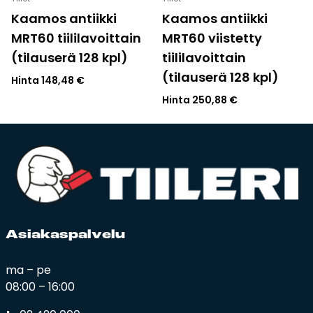
Kaamos antiikki
Kaamos antiikki
MRT60 tiililavoittain
MRT60 viistetty
(tilauserä 128 kpl)
tiililavoittain
(tilauserä 128 kpl)
Hinta
148,48
€
Hinta
250,88
€
Asia­kas­pal­ve­lu
ma – pe
08:00 – 16:00