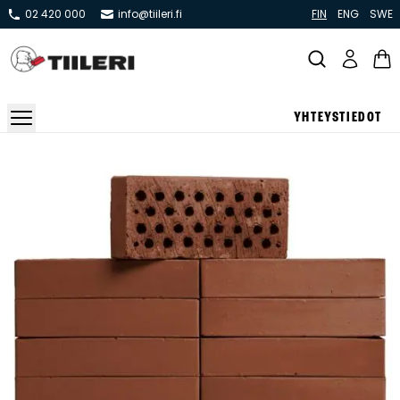
02 420 000
info@tiileri.fi
FIN
ENG
SWE
YHTEYSTIEDOT
Takat ja tulisijat
Varaavat takat
Pönttö -ja kaakeliuunit
Leivin -ja lämpiöuunit
Hellat
Kiertoilmatakat ja kamiinat
Grillit ja pihakeittiöt
Kiukaat
Hormit