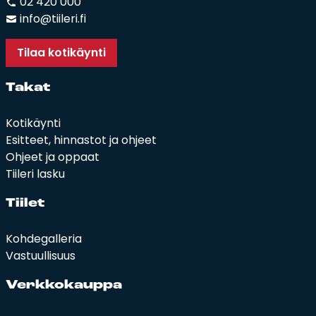
02 420 000
info@tiileri.fi
Tilaa kotikäynti
Ta­kat
Kotikäynti
Esitteet, hinnastot ja ohjeet
Ohjeet ja oppaat
Tiileri lasku
Tii­let
Kohdegalleria
Vastuullisuus
Verk­ko­kaup­pa