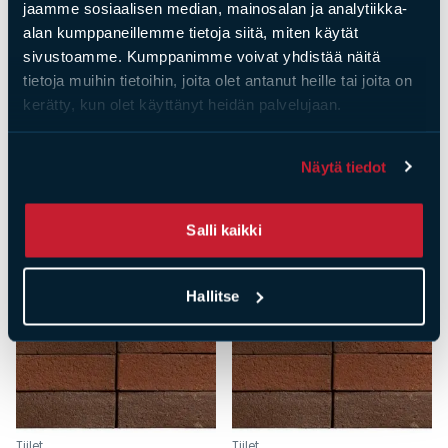
jaamme sosiaalisen median, mainosalan ja analytiikka-
Kaamos MRT60 sileä
Kaamos MRT60 sileä
alan kumppaneillemme tietoja siitä, miten käytät
tiililavoittain
viistetty
sivustoamme. Kumppanimme voivat yhdistää näitä
(tilauserä 128 kpl)
tiililavoittain
tietoja muihin tietoihin, joita olet antanut heille tai joita on
(tilauserä 128 kpl)
Hinta
148,48
€
kerätty, kun olet käyttänyt heidän palvelujaan.
Hinta
250,88
€
Näytä tiedot
Salli kaikki
Hallitse
Tiilet
Tiilet