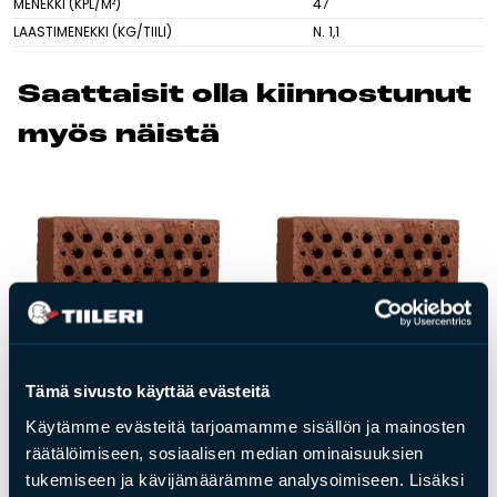
MENEKKI (KPL/M²)
47
LAASTIMENEKKI (KG/TIILI)
N. 1,1
Tulisijatarvikkeet
Kamiinat ja kevyet tulisijat
Saat­tai­sit ol­la kiin­nos­tu­nut
Grillit ja pihakeittiöt
myös näis­tä
Tiilet
Laastit
Kiukaat ja kiuaskivet
Outlet
Käyttöehdot
Peruuta verkkokauppatilauksesi
Yhteystiedot
Tämä sivusto käyttää evästeitä
Käytämme evästeitä tarjoamamme sisällön ja mainosten
räätälöimiseen, sosiaalisen median ominaisuuksien
tukemiseen ja kävijämäärämme analysoimiseen. Lisäksi
Tiilet
Tiilet