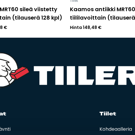
Tiilet
RT60 sileä viistetty
Kaamos antiikki MRT6
ttain (tilauserä 128 kpl)
tiililavoittain (tilauser
88
€
Hinta
148,48
€
at
Tii­let
äynti
Kohdegalleria