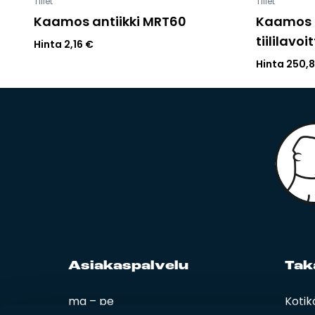
Tiilet
Tiilet
Kaamos antiikki MRT60
Kaamos M
tiililavoi
Hinta
2,16
€
Hinta
250,
Asia­kas­pal­ve­lu
Ta­k
ma – pe
Kotik