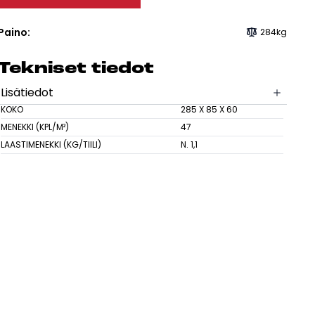
sesi
Paino:
284kg
Tek­ni­set tie­dot
Lisätiedot
KOKO
285 X 85 X 60
MENEKKI (KPL/M²)
47
LAASTIMENEKKI (KG/TIILI)
N. 1,1