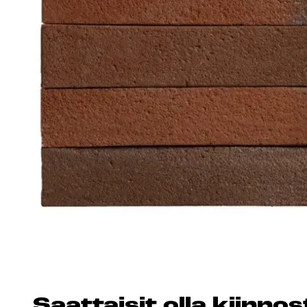
Esitteet, hinnastot ja ohjeet
Tiileri lasku
Kotikäynti
HORMIT
ESITTEET, HINNASTOT
TIILE
JA OHJEET
Saat­tai­sit ol­la kiin­n