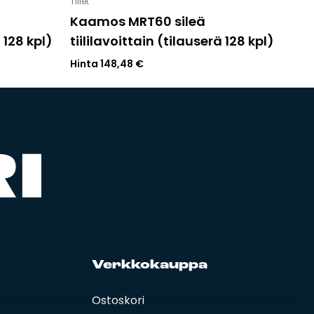
Tiilet
0
Kaamos MRT60 sileä
ä 128 kpl)
tiililavoittain (tilauserä 128 kpl)
Hinta
148,48
€
Verk­ko­kaup­pa
Ostoskori