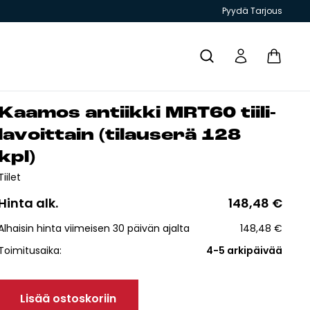
Pyydä Tarjous
Kaa­mos an­tiik­ki MRT60 tii­li­
Yhteystiedot
la­voit­tain (ti­lau­se­rä 128
kpl)
Tiilet
Hinta alk.
148,48
€
T JA
GRILLIT JA
TIILITYÖKALU
KIUKAAT
ESITTEET
Alhaisin hinta viimeisen 30 päivän ajalta
148,48
€
PIHAKEITTIÖT
Toimitusaika:
4-5 arkipäivää
Lisää ostoskoriin