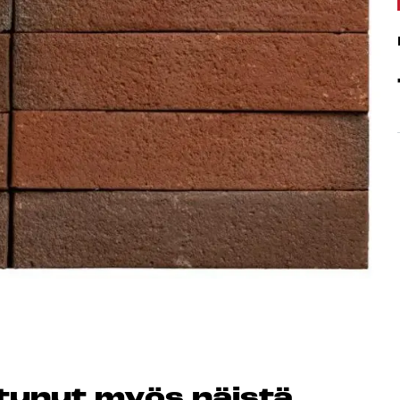
Peruuta verkkokauppatilauk
RI LASKU
os­tu­nut myös näis­tä