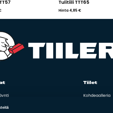
MTT57
Tulitiili TTT65
€
Hinta
4,85
€
at
Tii­let
äynti
Kohdegalleria
eet, hinnastot ja ohjeet
Vastuullisuus
t ja oppaat
teitä