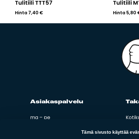
Tulitiili TTT57
Tulitiili 
Hinta
7,40
€
Hinta
5,80
Asia­kas­pal­ve­lu
Ta­k
ma – pe
Kotik
08:00 – 16:00
Esitt
Ohjee
Tämä sivusto käyttää eväs
02 420 000