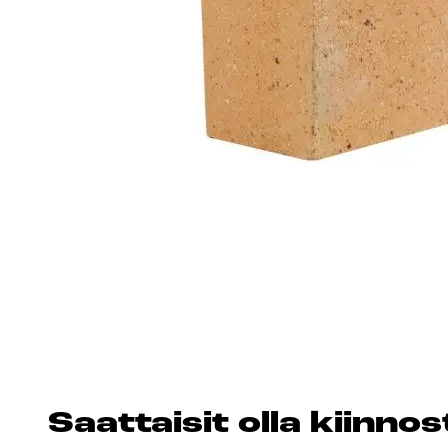
Esitteet, hinnastot ja ohjeet
Tiileri lasku
Kotikäynti
HORMIT
ESITTEET, HINNASTOT
TIILE
JA OHJEET
Saat­tai­sit ol­la kiin­n