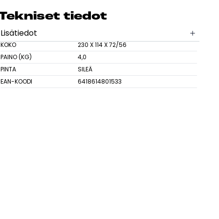
sesi
Tek­ni­set tie­dot
Lisätiedot
KOKO
230 X 114 X 72/56
PAINO (KG)
4,0
PINTA
SILEÄ
EAN-KOODI
6418614801533