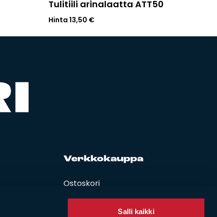
Tulitiili arinalaatta ATT50
Hinta
13,50
€
Verk­ko­kaup­pa
Ostoskori
Oma tili
Käyttöehdot
Salli kaikki