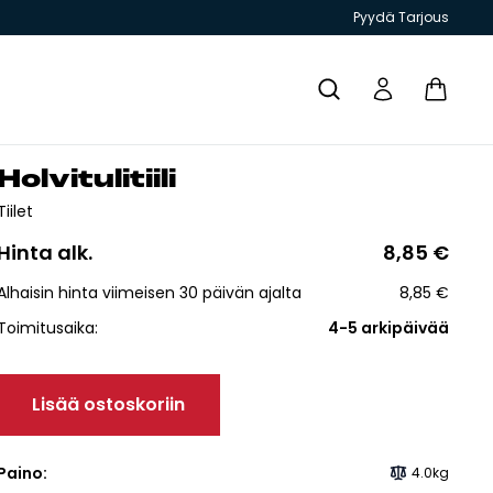
Pyydä Tarjous
Hol­vi­tu­li­tii­li
Yhteystiedot
Tiilet
Hinta alk.
8,85
€
Alhaisin hinta viimeisen 30 päivän ajalta
8,85
€
Toimitusaika:
4-5 arkipäivää
T JA
GRILLIT JA
TIILITYÖKALU
KIUKAAT
ESITTEET
PIHAKEITTIÖT
Lisää ostoskoriin
Paino:
4.0kg