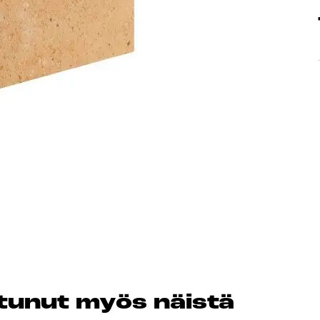
Peruuta verkkokauppatilauk
RI LASKU
os­tu­nut myös näis­tä