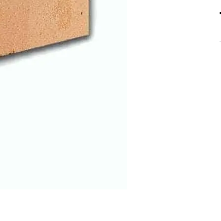
Peruuta verkkokauppatilauk
RI LASKU