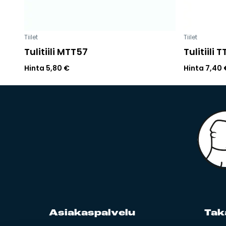
Tiilet
Tiilet
Tulitiili MTT57
Tulitiili 
Hinta
5,80
€
Hinta
7,40
Asia­kas­pal­ve­lu
Ta­k