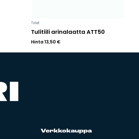
Tiilet
Tulitiili arinalaatta ATT50
Hinta
13,50
€
Verk­ko­kaup­pa