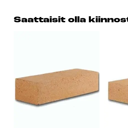
Saat­tai­sit ol­la kiin­n