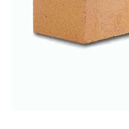
Esitteet, hinnastot ja ohjeet
Tiileri lasku
Kotikäynti
HORMIT
ESITTEET, HINNASTOT
TIILE
JA OHJEET