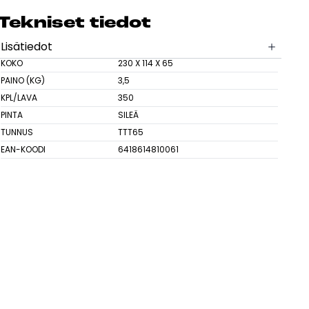
sesi
Tek­ni­set tie­dot
Lisätiedot
KOKO
230 X 114 X 65
PAINO (KG)
3,5
KPL/LAVA
350
PINTA
SILEÄ
TUNNUS
TTT65
EAN-KOODI
6418614810061