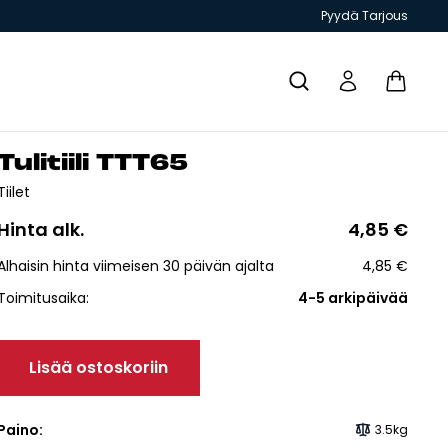
Pyydä Tarjous
Tu­li­tii­li TTT65
Yhteystiedot
Tiilet
Hinta alk.
4,85
€
Alhaisin hinta viimeisen 30 päivän ajalta
4,85
€
Toimitusaika:
4-5 arkipäivää
T JA
GRILLIT JA
TIILITYÖKALU
KIUKAAT
ESITTEET
PIHAKEITTIÖT
Lisää ostoskoriin
Paino:
3.5kg