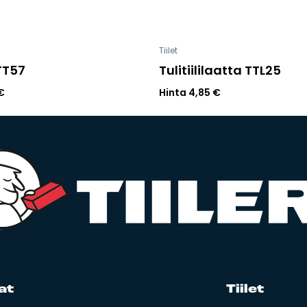
Tiilet
TTT57
Tulitiililaatta TTL25
€
Hinta
4,85
€
at
Tii­let