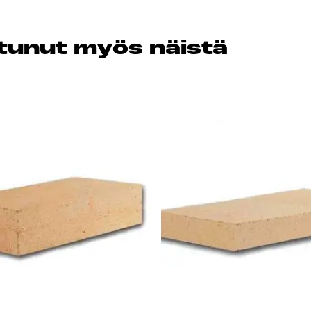
os­tu­nut myös näis­tä