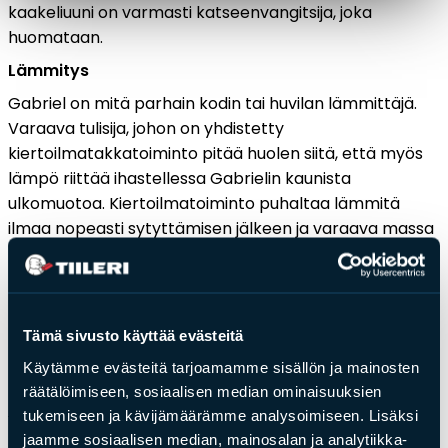
kaakeliuuni on varmasti katseenvangitsija, joka
huomataan.
Lämmitys
Gabriel on mitä parhain kodin tai huvilan lämmittäjä.
Varaava tulisija, johon on yhdistetty
kiertoilmatakkatoiminto pitää huolen siitä, että myös
lämpö riittää ihastellessa Gabrielin kaunista
ulkomuotoa. Kiertoilmatoiminto puhaltaa lämmitä
ilmaa nopeasti sytyttämisen jälkeen ja varaava massa
huolehtii siitä, että lämpöä riittää aina aamuun asti.
Kiertoilmatoimintoa voit tehostaa erikseen
hankittavalla puhaltimella.
Tämä sivusto käyttää evästeitä
Käytämme evästeitä tarjoamamme sisällön ja mainosten
räätälöimiseen, sosiaalisen median ominaisuuksien
Hieno kaakeliuuni myydään aina asennettuna
. Koska
tukemiseen ja kävijämäärämme analysoimiseen. Lisäksi
tuote on viimeisintä yksityiskohtaa myöden hiottu,
jaamme sosiaalisen median, mainosalan ja analytiikka-