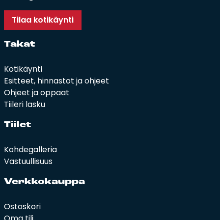
Tilaa kotikäynti
Ta­kat
Kotikäynti
Esitteet, hinnastot ja ohjeet
Ohjeet ja oppaat
Tiileri lasku
Tii­let
Kohdegalleria
Vastuullisuus
Verk­ko­kaup­pa
Ostoskori
Oma tili