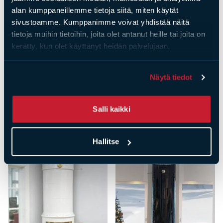
muurareillamme on kokemusta tarkasta kaakeleiden
alan kumppaneillemme tietoja siitä, miten käytät
asentamisesta ja saat asennustyölle takuun. Siksi
sivustoamme. Kumppanimme voivat yhdistää näitä
olemme päätyneet ratkaisuun, jossa myymme
tietoja muihin tietoihin, joita olet antanut heille tai joita on
tuotteen aina asennettuna. Lisäksi kauttamme saat
kerätty, kun olet käyttänyt heidän palvelujaan.
dokumentit kotitalousvähennystä varten, jos Gabriel
asennettaan saneerauskohteeseen.
Näytä tiedot
Salli kaikki
Saat­tai­sit ol­la kiin­nos­tu­nut
myös näis­tä
Hallitse