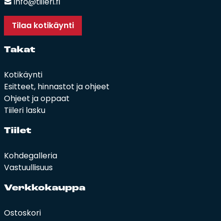
info@tiileri.fi
Tilaa kotikäynti
Ta­kat
Kotikäynti
Esitteet, hinnastot ja ohjeet
Ohjeet ja oppaat
Tiileri lasku
Tii­let
Kohdegalleria
Vastuullisuus
Verk­ko­kaup­pa
Ostoskori