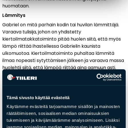
huomataan.
Lämmitys
Gabriel on mitä parhain kodin tai huvilan lämmittäjä.
Varaava tulisija, johon on yhdistetty
kiertoilmatakkatoiminto pitää huolen siitä, että myös
lämpö riittää ihastellessa Gabrielin kaunista
ulkomuotoa. Kiertoilmatoiminto puhaltaa lämmitä
ilmaa nopeasti sytyttämisen jälkeen ja varaava massa
huolehtii siitä, että lämpöä riittää aina aamuun asti.
Kiertoilmatoimintoa voit tehostaa erikseen
hankittavalla puhaltimella.
Tämä sivusto käyttää evästeitä
Käytämme evästeitä tarjoamamme sisällön ja mainosten
Hieno kaakeliuuni myydään aina asennettuna
. Koska
räätälöimiseen, sosiaalisen median ominaisuuksien
tuote on viimeisintä yksityiskohtaa myöden hiottu,
tukemiseen ja kävijämäärämme analysoimiseen. Lisäksi
suosittelemme asennusta meidän kauttamme. Meidän
jaamme sosiaalisen median, mainosalan ja analytiikka-