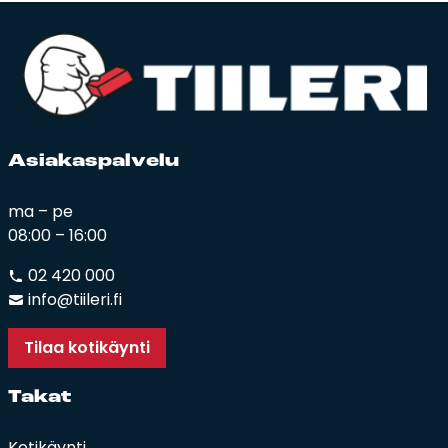
Asia­kas­pal­ve­lu
ma – pe
08:00 – 16:00
02 420 000
info@tiileri.fi
Tilaa kotikäynti
Ta­kat
Kotikäynti