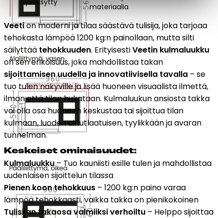
hyväksytty
materiaalia
Veeti
on moderni ja tilaa säästävä tulisija, joka tarjoaa
tehokasta lämpöä 1200 kg:n painollaan, mutta silti
säilyttää
tehokkuuden
. Erityisesti
Veetin kulmaluukku
on sen erikoisuus, joka mahdollistaa takan
sijoittamisen uudella ja innovatiivisella tavalla
– se
tuo tulen näkyville ja lisää huoneen visuaalista ilmettä,
ilman että tilaa hukataan. Kulmaluukun ansiosta takka
voi olla osa huoneen keskustaa tai sijoittua tilan
kulmaan, luoden ainutlaatuisen, tyylikkään ja avaran
tunnelman.
Keskeiset ominaisuudet:
Kulmaluukku
– Tuo kauniisti esille tulen ja mahdollistaa
uudenlaisen sijoittelun tilassa
Pienen koon tehokkuus
– 1200 kg:n paino varaa
lämpöä tehokkaasti, vaikka takka on pienikokoinen
Tulisijan takaosa valmiiksi verhoiltu
– Helppo sijoittaa