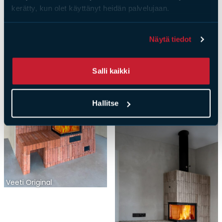
kerätty, kun olet käyttänyt heidän palvelujaan.
Veeti Trendi
Näytä tiedot
Salli kaikki
Hallitse
Veeti Funkkis
Veeti Original