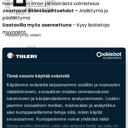
huoneeseen ilman ylimääräistä valmistelua
Joustavat liitäntävaihtoehdot –
Alaliittymä ja
pääliliittymä
Saatavilla myös asennettuna
– Kysy lisätietoja
myynnistä
Tämä sivusto käyttää evästeitä
Käytämme evästeitä tarjoamamme sisällön ja mainosten
räätälöimiseen, sosiaalisen median ominaisuuksien
tukemiseen ja kävijämäärämme analysoimiseen. Lisäksi
Veeti Ateljee
Veeti Trendi
jaamme sosiaalisen median, mainosalan ja analytiikka-
alan kumppaneillemme tietoja siitä, miten käytät
sivustoamme. Kumppanimme voivat yhdistää näitä
tietoja muihin tietoihin, joita olet antanut heille tai joita on