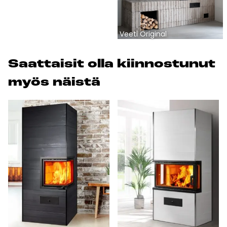
Veeti Original
Saat­tai­sit ol­la kiin­nos­tu­nut
myös näis­tä