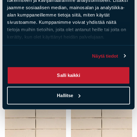
Tiilet
Tiilet
jaamme sosiaalisen median, mainosalan ja analytiikka-
Tundra MRT60 kuvio
Tundra MRT60 kuvio
alan kumppaneillemme tietoja siitä, miten käytät
sivustoamme. Kumppanimme voivat yhdistää näitä
viistetty
tiililavoittain
tietoja muihin tietoihin, joita olet antanut heille tai joita on
tiililavoittain
(tilauserä 128 kpl)
kerätty, kun olet käyttänyt heidän palvelujaan.
(tilauserä 128 kpl)
Hinta
176,64
€
Hinta
290,56
€
Näytä tiedot
Salli kaikki
Hallitse