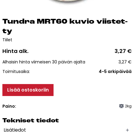
Esitteet, hinnastot ja ohjeet
Tiileri lasku
Kotikäynti
Tund­ra MRT60 ku­vio viis­tet­
ty
Tiilet ja tiililaatat
Tiilet
Hinta alk.
3,27
€
Julkisivutiilet
Alhaisin hinta viimeisen 30 päivän ajalta
3,27
€
Tiililaatat
Aukonylitysratkaisut ja
Toimitusaika:
4-5 arkipäivää
Tiilimuurauskannakejärjestelmät
Kohdegalleria
Lisää ostoskoriin
Vastuullisuus
Tiilityökalu
Paino:
2kg
Esitteet
Tek­ni­set tie­dot
Verkkokauppa
Lisätiedot