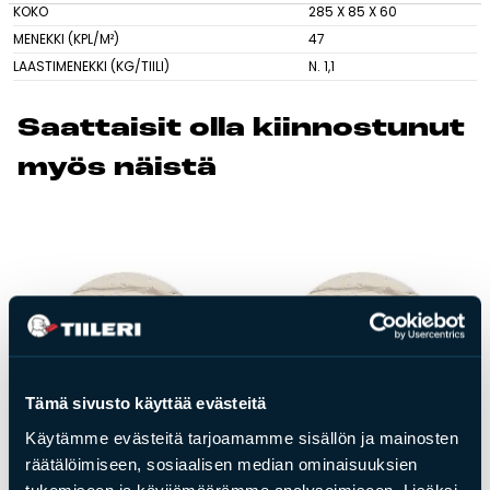
KOKO
285 X 85 X 60
MENEKKI (KPL/M²)
47
Tulisijatarvikkeet
LAASTIMENEKKI (KG/TIILI)
N. 1,1
Kamiinat ja kevyet tulisijat
Grillit ja pihakeittiöt
Saat­tai­sit ol­la kiin­nos­tu­nut
Tiilet
myös näis­tä
Laastit
Kiukaat ja kiuaskivet
Outlet
Käyttöehdot
Peruuta verkkokauppatilauksesi
Yhteystiedot
Tämä sivusto käyttää evästeitä
Käytämme evästeitä tarjoamamme sisällön ja mainosten
räätälöimiseen, sosiaalisen median ominaisuuksien
tukemiseen ja kävijämäärämme analysoimiseen. Lisäksi