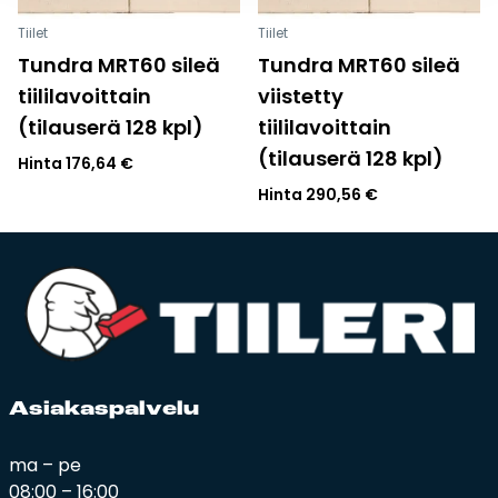
Tiilet
Tiilet
Tundra MRT60 sileä
Tundra MRT60 sileä
tiililavoittain
viistetty
(tilauserä 128 kpl)
tiililavoittain
(tilauserä 128 kpl)
Hinta
176,64
€
Hinta
290,56
€
Asia­kas­pal­ve­lu
ma – pe
08:00 – 16:00