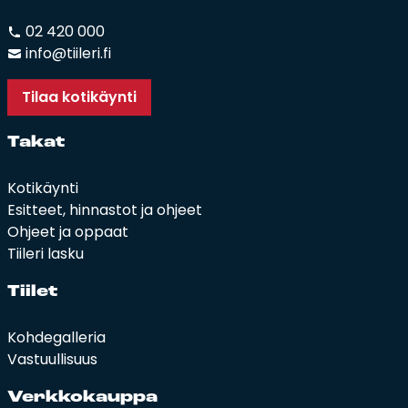
02 420 000
info@tiileri.fi
Tilaa kotikäynti
Ta­kat
Kotikäynti
Esitteet, hinnastot ja ohjeet
Ohjeet ja oppaat
Tiileri lasku
Tii­let
Kohdegalleria
Vastuullisuus
Verk­ko­kaup­pa