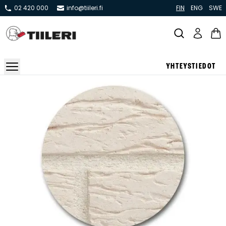
02 420 000
info@tiileri.fi
FIN
ENG
SWE
YHTEYSTIEDOT
Takat ja tulisijat
Varaavat takat
Pönttö -ja kaakeliuunit
Leivin -ja lämpiöuunit
Hellat
Kiertoilmatakat ja kamiinat
Grillit ja pihakeittiöt
Kiukaat
Hormit