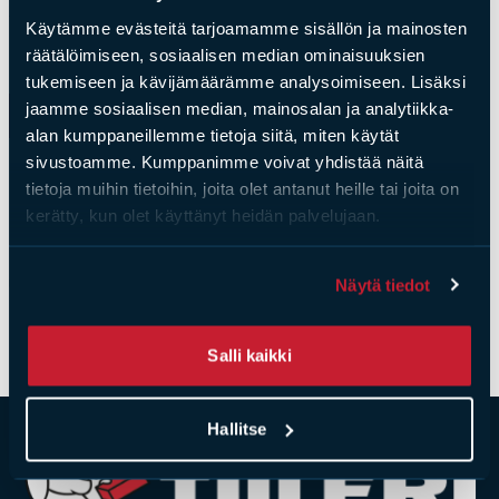
Alhaisin hinta viimeisen 30 päivän ajalta
38,00
€
Käytämme evästeitä tarjoamamme sisällön ja mainosten
Tulisijatarvikkeet
Toimitusaika:
2-3 arkipäivää
räätälöimiseen, sosiaalisen median ominaisuuksien
Kamiinat ja kevyet tulisijat
tukemiseen ja kävijämäärämme analysoimiseen. Lisäksi
Grillit ja pihakeittiöt
jaamme sosiaalisen median, mainosalan ja analytiikka-
Lisää ostoskoriin
alan kumppaneillemme tietoja siitä, miten käytät
Tiilet
sivustoamme. Kumppanimme voivat yhdistää näitä
Laastit
Paino:
20kg
tietoja muihin tietoihin, joita olet antanut heille tai joita on
Kiukaat ja kiuaskivet
kerätty, kun olet käyttänyt heidän palvelujaan.
Tiileri Tulenkestävä muurauslaasti on tarkoitettu
Outlet
tulitiilien muuraamiseen puuta polttaviin takkoihin ja
Käyttöehdot
uuneihin. Se kestää korkeita lämpötilavaihteluita ja
Näytä tiedot
Peruuta verkkokauppatilauksesi
tekee tulipesästä pitkäikäisen ja kestävän.
Salli kaikki
Yhteystiedot
Hallitse