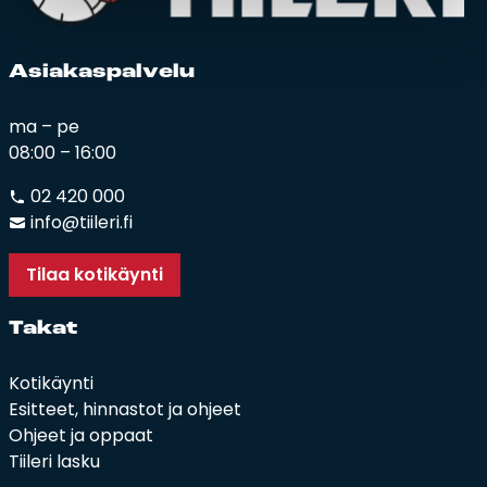
Asia­kas­pal­ve­lu
ma – pe
08:00 – 16:00
02 420 000
info@tiileri.fi
Tilaa kotikäynti
Ta­kat
Kotikäynti
Esitteet, hinnastot ja ohjeet
Ohjeet ja oppaat
Tiileri lasku