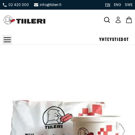
02 420 000
info@tiileri.fi
FIN
ENG
SWE
YHTEYSTIEDOT
Takat ja tulisijat
Varaavat takat
Pönttö -ja kaakeliuunit
Leivin -ja lämpiöuunit
Hellat
Kiertoilmatakat ja kamiinat
Grillit ja pihakeittiöt
Kiukaat
Hormit