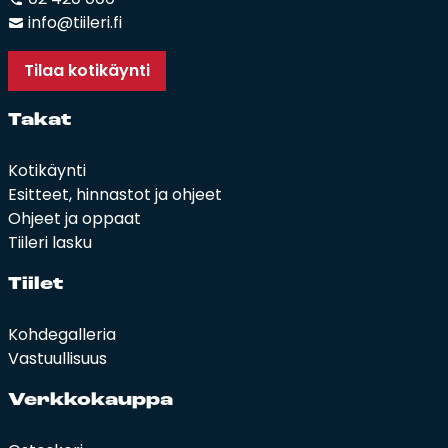
info@tiileri.fi
Tilaa kotikäynti
Ta­kat
Kotikäynti
Esitteet, hinnastot ja ohjeet
Ohjeet ja oppaat
Tiileri lasku
Tii­let
Kohdegalleria
Vastuullisuus
Verk­ko­kaup­pa