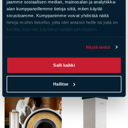
jaamme sosiaalisen median, mainosalan ja analytiikka-
alan kumppaneillemme tietoja siitä, miten käytät
sivustoamme. Kumppanimme voivat yhdistää näitä
tietoja muihin tietoihin, joita olet antanut heille tai joita on
kerätty, kun olet käyttänyt heidän palvelujaan.
Näytä tiedot
Saat­tai­sit ol­la kiin­nos­tu­nut
Salli kaikki
myös näis­tä
Hallitse