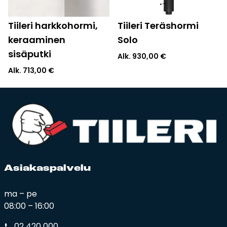
Tiileri harkkohormi,
Tiileri Teräshormi
keraaminen
Solo
sisäputki
Alk.
930,00
€
Alk.
713,00
€
Asia­kas­pal­ve­lu
ma – pe
08:00 – 16:00
02 420 000