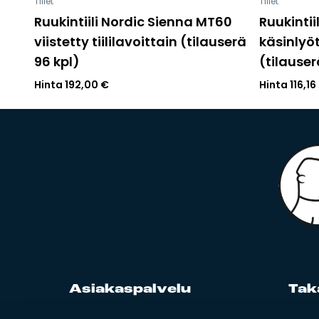
Tiilet
Tiilet
Ruukintiili Nordic Sienna MT60
Ruukintii
viistetty tiililavoittain (tilauserä
käsinlyöt
96 kpl)
(tilauser
Hinta
192,00
€
Hinta
116,16
Asia­kas­pal­ve­lu
Ta­k