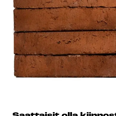
Esitteet, hinnastot ja ohjeet
Tiileri lasku
Kotikäynti
HORMIT
ESITTEET, HINNASTOT
TIILE
JA OHJEET
Saat­tai­sit ol­la kiin­n