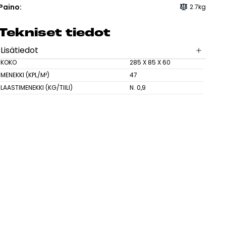
sesi
Paino:
2.7kg
Tek­ni­set tie­dot
Lisätiedot
KOKO
285 X 85 X 60
MENEKKI (KPL/M²)
47
LAASTIMENEKKI (KG/TIILI)
N. 0,9