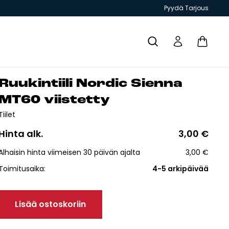
Pyydä Tarjous
Ruu­kin­tii­li Nor­dic Sien­na
Yhteystiedot
MT60 viis­tet­ty
Tiilet
Hinta alk.
3,00
€
Alhaisin hinta viimeisen 30 päivän ajalta
3,00
€
T JA
GRILLIT JA
TIILITYÖKALU
KIUKAAT
ESITTEET
Toimitusaika:
4-5 arkipäivää
PIHAKEITTIÖT
Lisää ostoskoriin