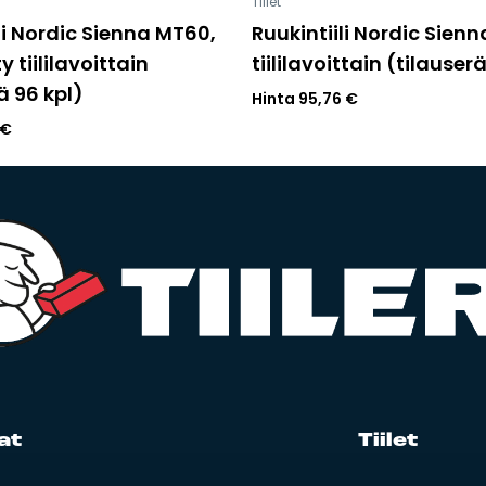
Tiilet
li Nordic Sienna MT60,
Ruukintiili Nordic Sien
y tiililavoittain
tiililavoittain (tilauser
ä 96 kpl)
Hinta
95,76
€
€
at
Tii­let