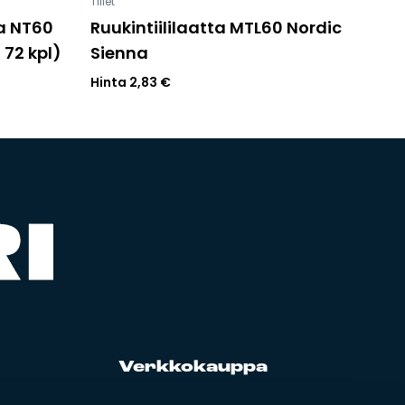
Tiilet
na NT60
Ruukintiililaatta MTL60 Nordic
ä 72 kpl)
Sienna
Hinta
2,83
€
Verk­ko­kaup­pa