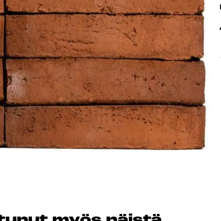
Peruuta verkkokauppatilauk
RI LASKU
os­tu­nut myös näis­tä