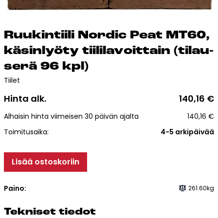
Esitteet, hinnastot ja ohjeet
Tiileri lasku
Kotikäynti
Ruu­kin­tii­li Nor­dic Peat MT60,
kä­sin­lyö­ty tii­li­la­voit­tain (ti­lau­
Tiilet ja tiililaatat
se­rä 96 kpl)
Tiilet
Julkisivutiilet
Hinta alk.
140,16
€
Tiililaatat
Aukonylitysratkaisut ja
Alhaisin hinta viimeisen 30 päivän ajalta
140,16
€
Tiilimuurauskannakejärjestelmät
Toimitusaika:
4-5 arkipäivää
Kohdegalleria
Vastuullisuus
Lisää ostoskoriin
Tiilityökalu
Esitteet
Paino:
261.60kg
Verkkokauppa
Tek­ni­set tie­dot