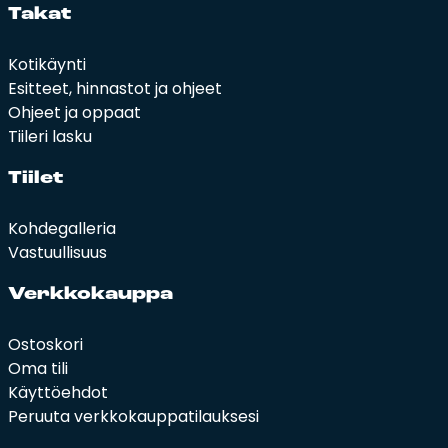
Ta­kat
Kotikäynti
Esitteet, hinnastot ja ohjeet
Ohjeet ja oppaat
Tiileri lasku
Tii­let
Kohdegalleria
Vastuullisuus
Verk­ko­kaup­pa
Ostoskori
Oma tili
Käyttöehdot
Peruuta verkkokauppatilauksesi