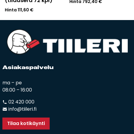
(tilauserä 72 kpl)
Hinta
792,40
€
Hinta
111,60
€
Asia­kas­pal­ve­lu
ma – pe
08:00 – 16:00
02 420 000
info@tiileri.fi
Tilaa kotikäynti