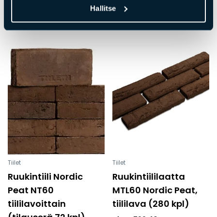
Hallitse
Hinta
216,96
€
Tiilet
Tiilet
Ruukintiili Nordic
Ruukintiililaatta
Peat NT60
MTL60 Nordic Peat,
tiililavoittain
tiililava (280 kpl)