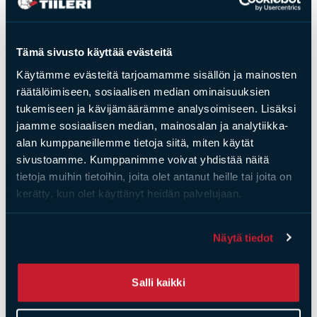
myös näis­tä
Tämä sivusto käyttää evästeitä
Käytämme evästeitä tarjoamamme sisällön ja mainosten
räätälöimiseen, sosiaalisen median ominaisuuksien
tukemiseen ja kävijämäärämme analysoimiseen. Lisäksi
jaamme sosiaalisen median, mainosalan ja analytiikka-
alan kumppaneillemme tietoja siitä, miten käytät
sivustoamme. Kumppanimme voivat yhdistää näitä
tietoja muihin tietoihin, joita olet antanut heille tai joita on
kerätty, kun olet käyttänyt heidän palvelujaan.
Tiilet
Tiilet
Näytä tiedot
Ruukintiili Nordic
Ruukintiili Nordic
Peat MT60,
Peat MT60 viistetty
Salli kaikki
käsinlyöty
tiililavoittain
(tilauserä 96 kpl)
Hinta
2,46
€