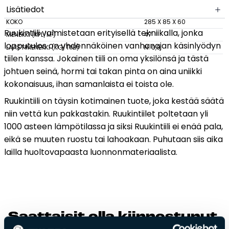
Lisätiedot
Tulisijatarvikkeet
KOKO
285 X 85 X 60
Ruukintiili valmistetaan erityisellä tekniikalla, jonka
Kamiinat ja kevyet tulisijat
MENEKKI (KPL/M²)
47
lopputulos on yhdennäköinen vanhanajan käsinlyödyn
LAASTIMENEKKI (KG/TIILI)
N. 0,9
Grillit ja pihakeittiöt
tiilen kanssa. Jokainen tiili on oma yksilönsä ja tästä
Tiilet
johtuen seinä, hormi tai takan pinta on aina uniikki
Laastit
kokonaisuus, ihan samanlaista ei toista ole.
Kiukaat ja kiuaskivet
Ruukintiili on täysin kotimainen tuote, joka kestää säätä
Outlet
niin vettä kun pakkastakin. Ruukintiilet poltetaan yli
Käyttöehdot
1000 asteen lämpötilassa ja siksi Ruukintiili ei enää pala,
Peruuta verkkokauppatilauksesi
eikä se muuten ruostu tai lahoakaan. Puhutaan siis aika
lailla huoltovapaasta luonnonmateriaalista.
Yhteystiedot
Saat­tai­sit ol­la kiin­nos­tu­nut