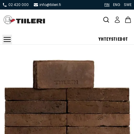
02 420 000
info@tiileri.fi
FIN
ENG
SWE
YHTEYSTIEDOT
Takat ja tulisijat
Varaavat takat
Pönttö -ja kaakeliuunit
Leivin -ja lämpiöuunit
Hellat
Kiertoilmatakat ja kamiinat
Grillit ja pihakeittiöt
Kiukaat
Hormit