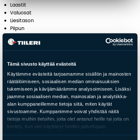
Laastit
Valuosat
Liesitason
Piipun
Muurausohjeet
Perustukset:
Hella muurataan
60–100 mm paksun betonilaatan
päälle tai muulle tukevalle, kiviaineiselle alustalle.
Tämä sivusto käyttää evästeitä
Alustan tulee olla routimaton.
Käytämme evästeitä tarjoamamme sisällön ja mainosten
räätälöimiseen, sosiaalisen median ominaisuuksien
tukemiseen ja kävijämäärämme analysoimiseen. Lisäksi
jaamme sosiaalisen median, mainosalan ja analytiikka-
alan kumppaneillemme tietoja siitä, miten käytät
Saat­tai­sit ol­la kiin­nos­tu­nut
sivustoamme. Kumppanimme voivat yhdistää näitä
tietoja muihin tietoihin, joita olet antanut heille tai joita on
myös näis­tä
kerätty, kun olet käyttänyt heidän palvelujaan.