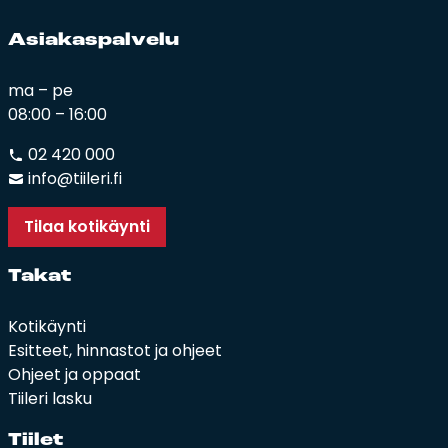
Asia­kas­pal­ve­lu
ma – pe
08:00 – 16:00
02 420 000
info@tiileri.fi
Tilaa kotikäynti
Ta­kat
Kotikäynti
Esitteet, hinnastot ja ohjeet
Ohjeet ja oppaat
Tiileri lasku
Tii­let