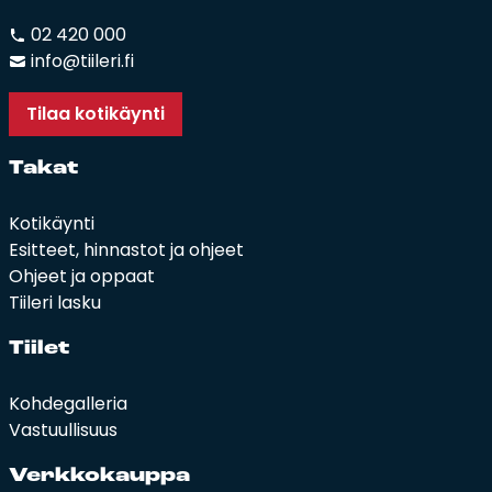
02 420 000
info@tiileri.fi
Tilaa kotikäynti
Ta­kat
Kotikäynti
Esitteet, hinnastot ja ohjeet
Ohjeet ja oppaat
Tiileri lasku
Tii­let
Kohdegalleria
Vastuullisuus
Verk­ko­kaup­pa