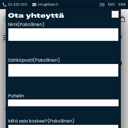
02 420 000
info@tiileri.fi
FIN
ENG
SWE
Ota yh­teyt­tä
Nimi
(Pakollinen)
YHTEYSTIEDOT
Takat ja tulisijat
Sähköposti
(Pakollinen)
Varaavat takat
Pönttö -ja kaakeliuunit
Leivin -ja lämpiöuunit
Hellat
Puhelin
Kiertoilmatakat ja kamiinat
Grillit ja pihakeittiöt
Kiukaat
Mitä asia koskee?
(Pakollinen)
Hormit