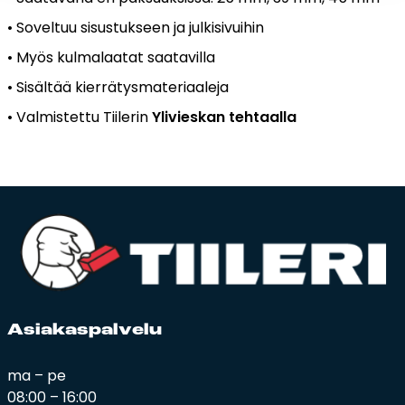
• Soveltuu sisustukseen ja julkisivuihin
• My
ös kulmalaatat saatavilla
• Sis
ältää kierrätysmateriaaleja
• Valmistettu
Tiilerin
Ylivieskan tehtaalla
Asia­kas­pal­ve­lu
ma – pe
08:00 – 16:00