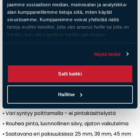
kuljetusten ympäristökuormaa.
jaamme sosiaalisen median, mainosalan ja analytiikka-
alan kumppaneillemme tietoja siitä, miten käytät
•
39 mm
– betonielementeiss
ä mahdollistaa mm.
sivustoamme. Kumppanimme voivat yhdistää näitä
jälkisaumauksen muurauslaastilla, jolle laattapaksuus
tietoja muihin tietoihin, joita olet antanut heille tai joita on
on optimoitu huomioiden saumalaastin pysyvyys,
kerätty, kun olet käyttänyt heidän palvelujaan.
säänkesto sekä valmiin seinärakenteen CO
₂-p
äästöt.
•
45 mm
– k
äytetään erityisesti kohteissa, joissa syystä
Näytä tiedot
tai toisesta ei voida hyödyntää 39 mm paksuista
tiililaattaa.
Salli kaikki
Keskeiset ominaisuudet:
• Kevyt ja kustannustehokas vaihtoehto aidolle
Hallitse
tiilipinnalle
• V
äri syntyy polttamalla
– ei pintak
äsittelystä
• Rouhea pinta, luonnollinen s
ävy, ajaton vaikutelma
• Saatavana eri paksuuksissa: 25 mm, 39 mm, 45 mm