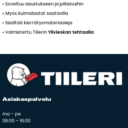
• Soveltuu sisustukseen ja julkisivuihin
• My
ös kulmalaatat saatavilla
• Sis
ältää kierrätysmateriaaleja
• Valmistettu
Tiilerin
Ylivieskan tehtaalla
Asia­kas­pal­ve­lu
ma – pe
08:00 – 16:00