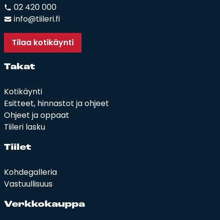
02 420 000
info@tiileri.fi
Tilaa kotikäynti
Ta­kat
Kotikäynti
Esitteet, hinnastot ja ohjeet
Ohjeet ja oppaat
Tiileri lasku
Tii­let
Kohdegalleria
Vastuullisuus
Verk­ko­kaup­pa