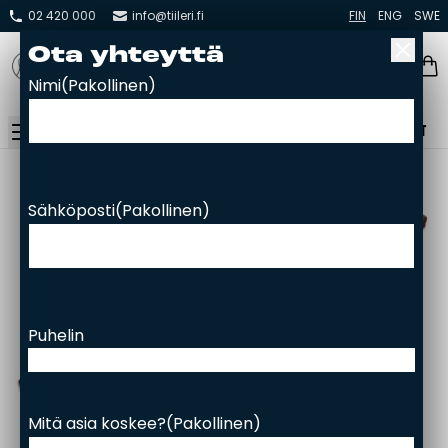
02 420 000
info@tiileri.fi
FIN
ENG
SWE
Ota yh­teyt­tä
Nimi
(Pakollinen)
YHTEYSTIEDOT
Takat ja tulisijat
Sähköposti
(Pakollinen)
Varaavat takat
Pönttö -ja kaakeliuunit
Leivin -ja lämpiöuunit
Hellat
Puhelin
Kiertoilmatakat ja kamiinat
Grillit ja pihakeittiöt
Kiukaat
Mitä asia koskee?
(Pakollinen)
Hormit