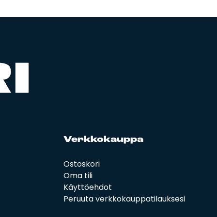
Verk­ko­kaup­pa
Ostoskori
Oma tili
Käyttöehdot
Peruuta verkkokauppatilauksesi