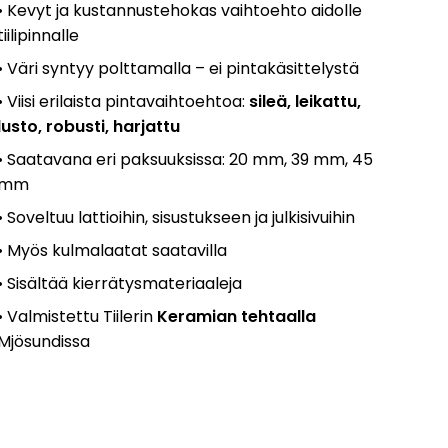
• Kevyt ja kustannustehokas vaihtoehto aidolle
tiilipinnalle
• V
äri syntyy polttamalla
– ei pintak
äsittelystä
• Viisi erilaista pintavaihtoehtoa:
sile
ä, leikattu,
lusto, robusti, harjattu
• Saatavana eri paksuuksissa: 20 mm, 39 mm, 45
mm
• Soveltuu lattioihin, sisustukseen ja julkisivuihin
• My
ös kulmalaatat saatavilla
• Sis
ältää kierrätysmateriaaleja
• Valmistettu
Tiilerin
Keramian
tehtaalla
Mj
ösundissa