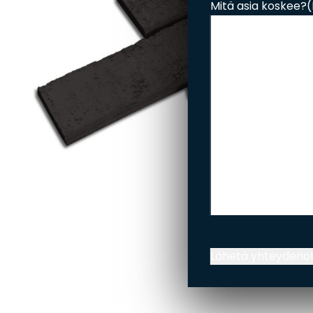
Esitteet, hinnastot ja ohjeet
Mitä asia koskee?
(
Tiileri lasku
Kotikäynti
HORMIT
ESITTEET, HINNASTOT
TIILE
JA OHJEET
Lähetä yhteydeno