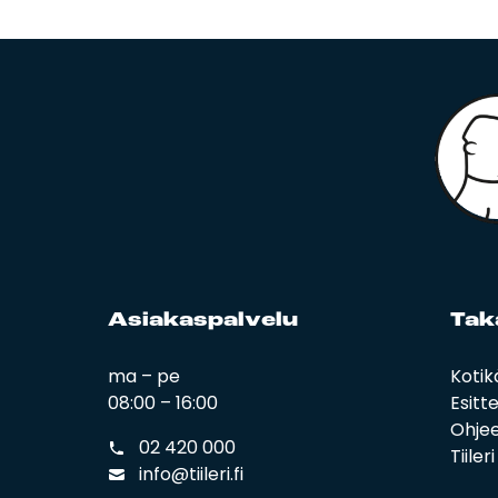
Asia­kas­pal­ve­lu
Ta­k
ma – pe
Kotik
08:00 – 16:00
Esitt
Ohjee
02 420 000
Tiiler
info@tiileri.fi