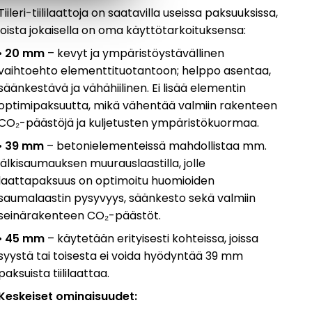
Tiileri-tiililaattoja on saatavilla useissa paksuuksissa,
joista jokaisella on oma käyttötarkoituksensa:
•
20 mm
– kevyt ja ymp
äristöystävällinen
vaihtoehto elementtituotantoon; helppo asentaa,
säänkestävä ja vähähiilinen. Ei lisää elementin
optimipaksuutta, mikä vähentää valmiin rakenteen
CO
₂-p
äästöjä ja kuljetusten ympäristökuormaa.
•
39 mm
– betonielementeiss
ä mahdollistaa mm.
jälkisaumauksen muurauslaastilla, jolle
laattapaksuus on optimoitu huomioiden
saumalaastin pysyvyys, säänkesto sekä valmiin
seinärakenteen CO
₂-p
äästöt.
•
45 mm
– k
äytetään erityisesti kohteissa, joissa
syystä tai toisesta ei voida hyödyntää 39 mm
paksuista tiililaattaa.
Keskeiset ominaisuudet: