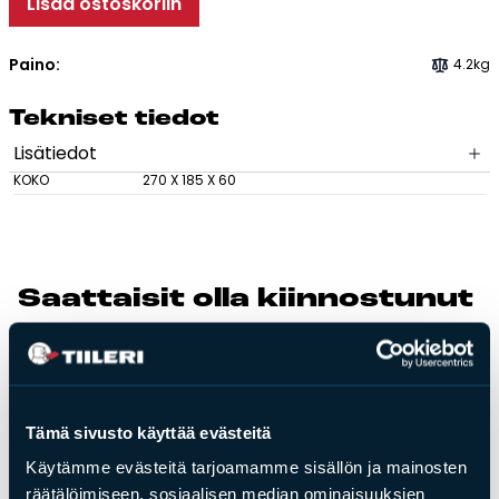
Lisää ostoskoriin
Tulisijatarvikkeet
Paino:
4.2kg
Kamiinat ja kevyet tulisijat
Grillit ja pihakeittiöt
Tek­ni­set tie­dot
Tiilet
Lisätiedot
Laastit
KOKO
270 X 185 X 60
Kiukaat ja kiuaskivet
Outlet
Käyttöehdot
Saat­tai­sit ol­la kiin­nos­tu­nut
Peruuta verkkokauppatilauksesi
myös näis­tä
Yhteystiedot
Tämä sivusto käyttää evästeitä
Käytämme evästeitä tarjoamamme sisällön ja mainosten
räätälöimiseen, sosiaalisen median ominaisuuksien