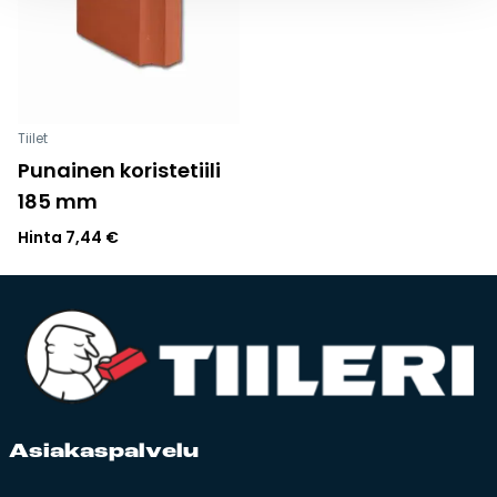
Tiilet
Punainen koristetiili
185 mm
Hinta
7,44
€
Asia­kas­pal­ve­lu