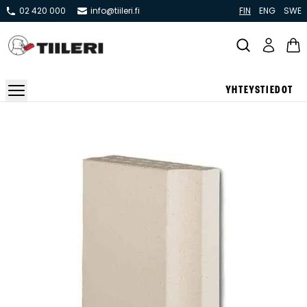
02 420 000
info@tiileri.fi
FIN
ENG
SWE
YHTEYSTIEDOT
Takat ja tulisijat
Varaavat takat
Pönttö -ja kaakeliuunit
Leivin -ja lämpiöuunit
Hellat
Kiertoilmatakat ja kamiinat
Grillit ja pihakeittiöt
Kiukaat
Hormit