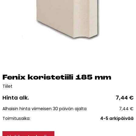
Esitteet, hinnastot ja ohjeet
Tiileri lasku
Kotikäynti
Tiilet ja tiililaatat
Julkisivutiilet
Tiililaatat
Aukonylitysratkaisut ja
Fe­nix ko­ris­te­tii­li 185 mm
Tiilimuurauskannakejärjestelmät
Tiilet
Kohdegalleria
Vastuullisuus
Hinta alk.
7,44
€
Tiilityökalu
Alhaisin hinta viimeisen 30 päivän ajalta
7,44
€
Esitteet
Toimitusaika:
4-5 arkipäivää
Verkkokauppa