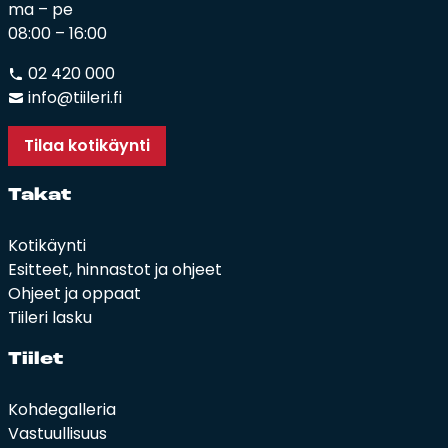
ma – pe
08:00 – 16:00
02 420 000
info@tiileri.fi
Tilaa kotikäynti
Ta­kat
Kotikäynti
Esitteet, hinnastot ja ohjeet
Ohjeet ja oppaat
Tiileri lasku
Tii­let
Kohdegalleria
Vastuullisuus