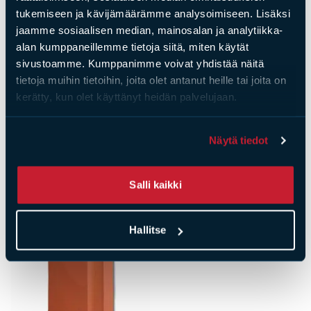
tukemiseen ja kävijämäärämme analysoimiseen. Lisäksi
jaamme sosiaalisen median, mainosalan ja analytiikka-
alan kumppaneillemme tietoja siitä, miten käytät
sivustoamme. Kumppanimme voivat yhdistää näitä
tietoja muihin tietoihin, joita olet antanut heille tai joita on
kerätty, kun olet käyttänyt heidän palvelujaan.
Tiilet
Tiilet
Pusta koristetiili 185
Liekki koristetiili 185
Näytä tiedot
mm
mm
Hinta
7,44
€
Hinta
7,44
€
Salli kaikki
Hallitse