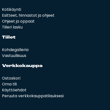
Kotikäynti
Esitteet, hinnastot ja ohjeet
Ohjeet ja oppaat
Tiileri lasku
Tii­let
Kohdegalleria
Vastuullisuus
Verk­ko­kaup­pa
Ostoskori
Oma tili
Käyttöehdot
Peruuta verkkokauppatilauksesi