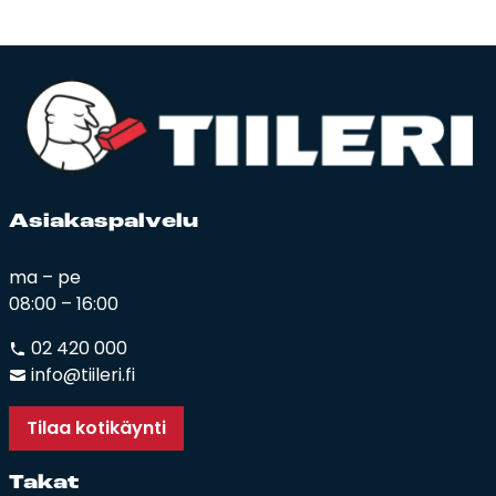
Asia­kas­pal­ve­lu
ma – pe
08:00 – 16:00
02 420 000
info@tiileri.fi
Tilaa kotikäynti
Ta­kat