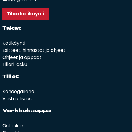
Tilaa kotikäynti
Ta­kat
Kotikäynti
Esitteet, hinnastot ja ohjeet
Ohjeet ja oppaat
Tiileri lasku
Tii­let
Kohdegalleria
Vastuullisuus
Verk­ko­kaup­pa
Ostoskori