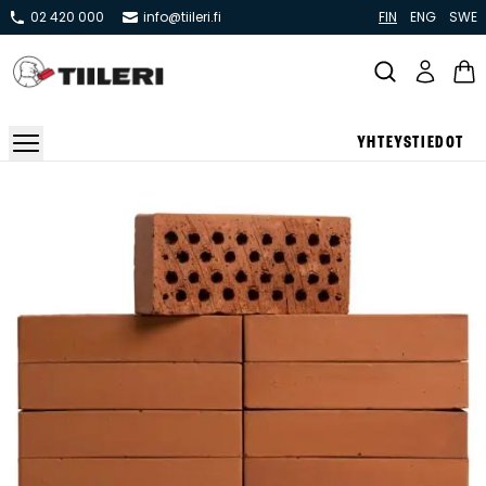
02 420 000
info@tiileri.fi
FIN
ENG
SWE
YHTEYSTIEDOT
Takat ja tulisijat
Varaavat takat
Pönttö -ja kaakeliuunit
Leivin -ja lämpiöuunit
Hellat
Kiertoilmatakat ja kamiinat
Grillit ja pihakeittiöt
Kiukaat
Hormit