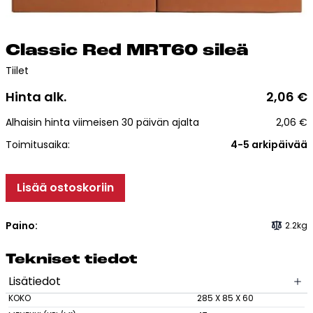
Esitteet, hinnastot ja ohjeet
Tiileri lasku
Kotikäynti
Clas­sic Red MRT60 si­leä
Tiilet
Tiilet ja tiililaatat
Hinta alk.
2,06
€
Alhaisin hinta viimeisen 30 päivän ajalta
2,06
€
Julkisivutiilet
Toimitusaika:
4-5 arkipäivää
Tiililaatat
Aukonylitysratkaisut ja
Tiilimuurauskannakejärjestelmät
Lisää ostoskoriin
Kohdegalleria
Vastuullisuus
Paino:
2.2kg
Tiilityökalu
Tek­ni­set tie­dot
Esitteet
Lisätiedot
KOKO
285 X 85 X 60
Verkkokauppa