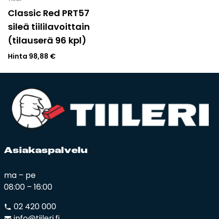
Classic Red PRT57
sileä tiililavoittain
(tilauserä 96 kpl)
Hinta
98,88
€
Asia­kas­pal­ve­lu
ma – pe
08:00 – 16:00
02 420 000
info@tiileri.fi