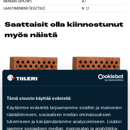
MENEKKI (KPL/M²)
47
LAASTIMENEKKI (KG/TIILI)
N. 1,1
Tulisijatarvikkeet
Kamiinat ja kevyet tulisijat
Saat­tai­sit ol­la kiin­nos­tu­nut
Grillit ja pihakeittiöt
myös näis­tä
Tiilet
Laastit
Kiukaat ja kiuaskivet
Outlet
Käyttöehdot
Peruuta verkkokauppatilauksesi
Yhteystiedot
Tämä sivusto käyttää evästeitä
Käytämme evästeitä tarjoamamme sisällön ja mainosten
räätälöimiseen, sosiaalisen median ominaisuuksien
tukemiseen ja kävijämäärämme analysoimiseen. Lisäksi
Tiilet
Tiilet
jaamme sosiaalisen median, mainosalan ja analytiikka-