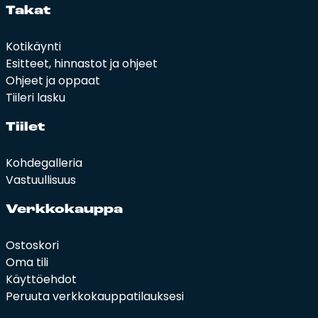
Ta­kat
Kotikäynti
Esitteet, hinnastot ja ohjeet
Ohjeet ja oppaat
Tiileri lasku
Tii­let
Kohdegalleria
Vastuullisuus
Verk­ko­kaup­pa
Ostoskori
Oma tili
Käyttöehdot
Peruuta verkkokauppatilauksesi