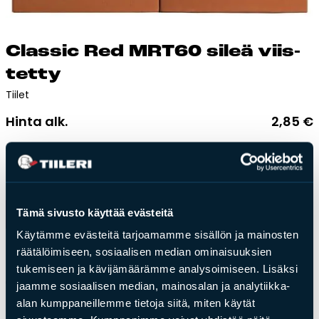
Esitteet, hinnastot ja ohjeet
Tiileri lasku
Kotikäynti
Clas­sic Red MRT60 si­leä viis­
tet­ty
Tiilet ja tiililaatat
Tiilet
Hinta alk.
2,85
€
Julkisivutiilet
Alhaisin hinta viimeisen 30 päivän ajalta
2,85
€
Tiililaatat
Aukonylitysratkaisut ja
Toimitusaika:
4-5 arkipäivää
Tiilimuurauskannakejärjestelmät
Kohdegalleria
Lisää ostoskoriin
Tämä sivusto käyttää evästeitä
Vastuullisuus
Käytämme evästeitä tarjoamamme sisällön ja mainosten
Tiilityökalu
räätälöimiseen, sosiaalisen median ominaisuuksien
Paino:
2.2kg
Esitteet
tukemiseen ja kävijämäärämme analysoimiseen. Lisäksi
jaamme sosiaalisen median, mainosalan ja analytiikka-
Tek­ni­set tie­dot
alan kumppaneillemme tietoja siitä, miten käytät
Verkkokauppa
Lisätiedot