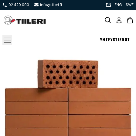
02 420 000
info@tiileri.fi
FIN
ENG
SWE
YHTEYSTIEDOT
Takat ja tulisijat
Varaavat takat
Pönttö -ja kaakeliuunit
Leivin -ja lämpiöuunit
Hellat
Kiertoilmatakat ja kamiinat
Grillit ja pihakeittiöt
Kiukaat
Hormit