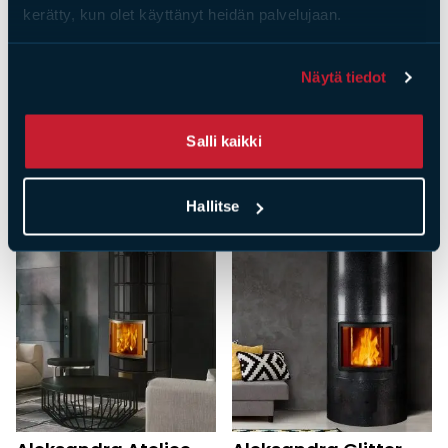
kerätty, kun olet käyttänyt heidän palvelujaan.
Näytä tiedot
Saat­tai­sit ol­la kiin­nos­tu­nut
myös näis­tä
Salli kaikki
Tarjous
Hallitse