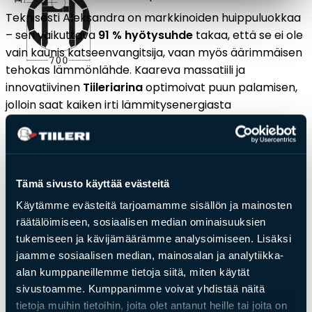
Teknisesti Aleksandra on markkinoiden huippuluokkaa
– sen vaikuttava
91 % hyötysuhde
takaa, että se ei ole
vain kaunis katseenvangitsija, vaan myös äärimmäisen
tehokas lämmönlähde. Kaareva massatiili ja
innovatiivinen
Tiileriarina
optimoivat puun palamisen,
jolloin saat kaiken irti lämmitysenergiasta
mahdollisimman puhtaasti. Lisäksi Aleksandra on
läpäissyt tiukat saksalaiset pienhiukkastestit, joten se
on ympäristöystävällinen ja turvallinen valinta.
Kiertotalous on otettu huomioon uunin rakenteessa:
Tämä sivusto käyttää evästeitä
tiilimassaan on lisätty
aidon posliinin murskaa
, joka
Käytämme evästeitä tarjoamamme sisällön ja mainosten
parantaa lämmönvarauskykyä ja antaa vanhoille
räätälöimiseen, sosiaalisen median ominaisuuksien
posliiniesineille uuden elämän.
tukemiseen ja kävijämäärämme analysoimiseen. Lisäksi
Aleksandra on täydellinen yhdistelmä designia,
jaamme sosiaalisen median, mainosalan ja analytiikka-
tehokkuutta ja ekologisuutta – valinta, joka kestää
alan kumppaneillemme tietoja siitä, miten käytät
aikaa.
sivustoamme. Kumppanimme voivat yhdistää näitä
tietoja muihin tietoihin, joita olet antanut heille tai joita on