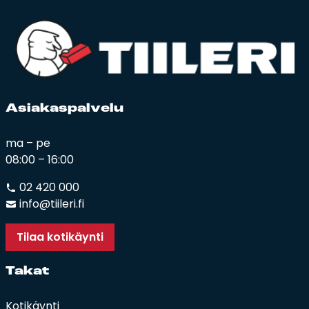
Asia­kas­pal­ve­lu
ma – pe
08:00 – 16:00
02 420 000
info@tiileri.fi
Tilaa kotikäynti
Ta­kat
Kotikäynti