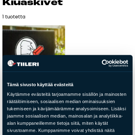
Kiuas­ki­vet
Esitteet, hinnastot ja ohjeet
Tiileri lasku
1 tuotetta
Kotikäynti
Tiilet ja tiililaatat
Julkisivutiilet
Tiililaatat
Aukonylitysratkaisut ja
Tiilimuurauskannakejärjestelmät
Tämä sivusto käyttää evästeitä
Kohdegalleria
Käytämme evästeitä tarjoamamme sisällön ja mainosten
Vastuullisuus
räätälöimiseen, sosiaalisen median ominaisuuksien
Tiilityökalu
tukemiseen ja kävijämäärämme analysoimiseen. Lisäksi
Esitteet
Kiuaskivet
jaamme sosiaalisen median, mainosalan ja analytiikka-
Tiileri Keraamiset
alan kumppaneillemme tietoja siitä, miten käytät
Verkkokauppa
kiuaskivet 20kg
sivustoamme. Kumppanimme voivat yhdistää näitä