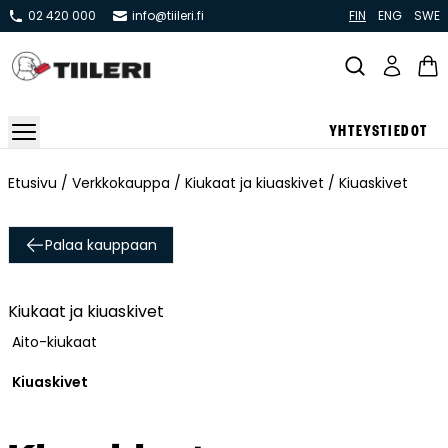
02 420 000
info@tiileri.fi
FIN
ENG
SWE
YHTEYSTIEDOT
Takat ja tulisijat
Etusivu
/
Verkkokauppa
/
Kiukaat ja kiuaskivet
/ Kiuaskivet
Varaavat takat
Palaa kauppaan
Pönttö -ja kaakeliuunit
Leivin -ja lämpiöuunit
Kiukaat ja kiuaskivet
Hellat
Aito-kiukaat
Kiertoilmatakat ja kamiinat
Grillit ja pihakeittiöt
Kiuaskivet
Kiukaat
Hormit