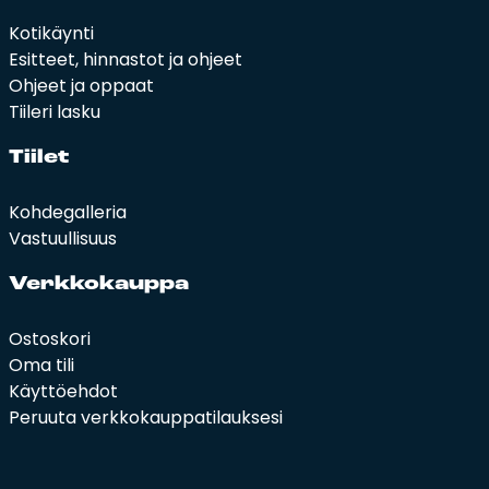
Kotikäynti
Esitteet, hinnastot ja ohjeet
Ohjeet ja oppaat
Tiileri lasku
Tii­let
Kohdegalleria
Vastuullisuus
Verk­ko­kaup­pa
Ostoskori
Oma tili
Käyttöehdot
Peruuta verkkokauppatilauksesi