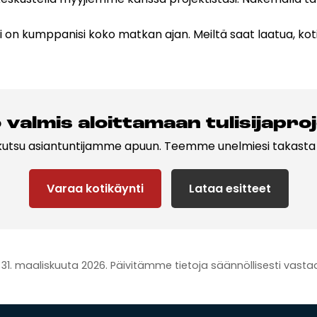
eri on kumppanisi koko matkan ajan. Meiltä saat laatua, ko
val­mis aloit­ta­maan tu­li­si­jap­ro­j
kutsu asiantuntijamme apuun. Teemme unelmiesi takasta t
Varaa kotikäynti
Lataa esitteet
sta 31. maaliskuuta 2026. Päivitämme tietoja säännöllisesti vas