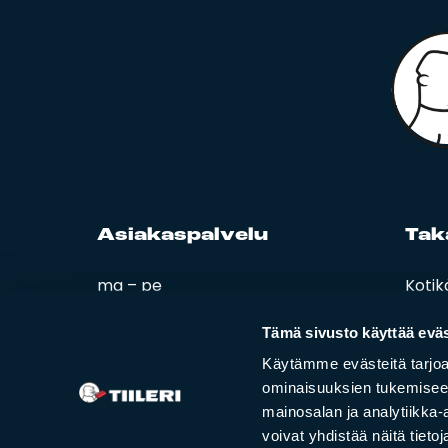
Asia­kas­pal­ve­lu
Ta­k
ma – pe
Kotik
08:00 – 16:00
Esitt
Ohjee
Tämä sivusto käyttää eväs
02 420 000
Tiiler
Käytämme evästeitä tarjoa
info@tiileri.fi
ominaisuuksien tukemisee
mainosalan ja analytiikka
Tilaa kotikäynti
voivat yhdistää näitä tietoja