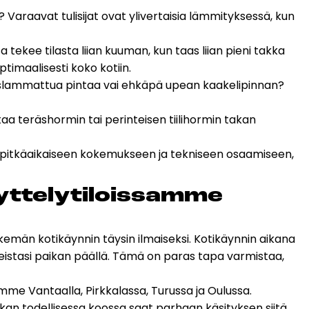
on? Varaavat
tulisijat
ovat ylivertaisia lämmityksessä, kun
 tekee tilasta liian kuuman, kun taas liian pieni takka
timaalisesti koko kotiin.
nia slammattua pintaa vai ehkäpä upean kaakelipinnan?
aa teräshormin tai perinteisen tiilihormin takan
t pitkäaikaiseen kokemukseen ja tekniseen osaamiseen,
t­te­ly­ti­lois­sam­me
emän kotikäynnin täysin ilmaiseksi. Kotikäynnin aikana
veistasi paikan päällä. Tämä on paras tapa varmistaa,
imme Vantaalla, Pirkkalassa, Turussa ja Oulussa.
kan todellisessa koossa saat parhaan käsityksen siitä,