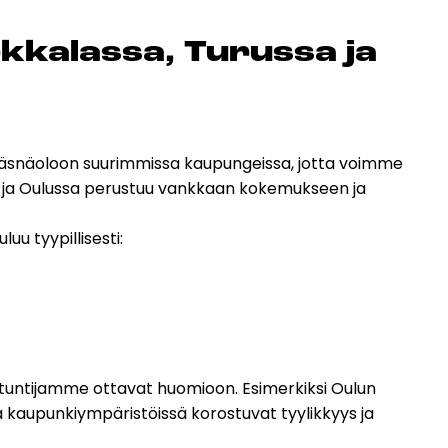
k­ka­las­sa, Tu­rus­sa ja
en läsnäoloon suurimmissa kaupungeissa, jotta voimme
sa ja Oulussa perustuu vankkaan kokemukseen ja
uu tyypillisesti:
antuntijamme ottavat huomioon. Esimerkiksi Oulun
issä kaupunkiympäristöissä korostuvat tyylikkyys ja