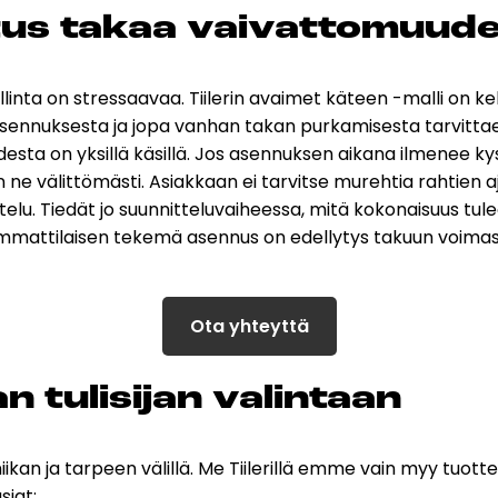
tus ta­kaa vai­vat­to­muu­d
allinta on stressaavaa. Tiilerin avaimet käteen -malli on
asennuksesta ja jopa vanhan takan purkamisesta tarvitta
sta on yksillä käsillä. Jos asennuksen aikana ilmenee k
n ne välittömästi. Asiakkaan ei tarvitse murehtia rahtien aj
elu. Tiedät jo suunnitteluvaiheessa, mitä kokonaisuus tu
ammattilaisen tekemä asennus on edellytys takuun voimass
Ota yhteyttä
tu­li­si­jan va­lin­taan
ekniikan ja tarpeen välillä. Me Tiilerillä emme vain myy t
siat: