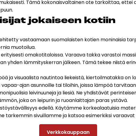
aisesti. Tämä kokonaisvaltainen ote tarkoittaa, ettei as
ppuun.
si­jat jo­kai­seen ko­tiin
on kehitetty vastaamaan suomalaisten kotien moninaisia t
rnia muotoilua.
ityisesti omakotitaloissa. Varaava takka varastoi massii
jan yhden lämmityskerran jälkeen. Tämä tekee niistä eri
 ja visuaalista nautintoa liekeistä, kiertoilmatakka on lo
 vapaa-ajan asunnoille tai tiloihin, joissa lämpöä tarvitaa
nipuolisia leivinuuneja ja liesiä. Ne yhdistävät perinteis
lämmön, joka on leipurin ja ruoanlaittajan paras ystävä.
töystävällisyys edellä. Käytämme korkealaatuisia materiaa
e tarkemmin sivuillamme ja katsoa esimerkiksi
varaavat
Verkkokauppaan