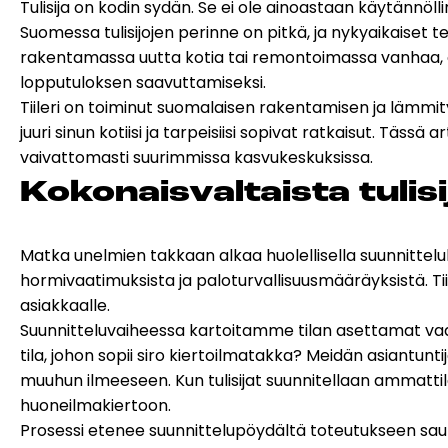
Tulisija on kodin sydän. Se ei ole ainoastaan käytännö
Esitteet, hinnastot ja ohjeet
Suomessa tulisijojen perinne on pitkä, ja nykyaikaiset
Tiileri lasku
rakentamassa uutta kotia tai remontoimassa vanhaa, oikea
Kotikäynti
lopputuloksen saavuttamiseksi.
Tiileri on toiminut suomalaisen rakentamisen ja lämm
juuri sinun kotiisi ja tarpeisiisi sopivat ratkaisut. T
HORMIT
ESITTEET, HINNASTOT
TIILE
vaivattomasti suurimmissa kasvukeskuksissa.
JA OHJEET
Ko­ko­nais­val­tais­ta tu­li­
Matka unelmien takkaan alkaa huolellisella suunnittelul
hormivaatimuksista ja paloturvallisuusmääräyksistä. T
asiakkaalle.
Suunnitteluvaiheessa kartoitamme tilan asettamat vaat
tila, johon sopii siro kiertoilmatakka? Meidän asiantu
muuhun ilmeeseen. Kun
tulisijat
suunnitellaan ammattila
huoneilmakiertoon.
Prosessi etenee suunnittelupöydältä toteutukseen saum