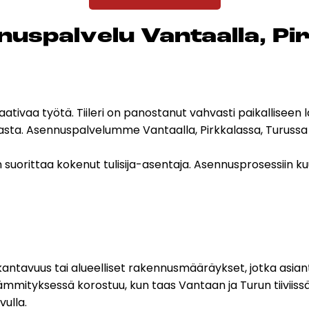
us­pal­ve­lu Van­taal­la, Pir
 vaativaa työtä. Tiileri on panostanut vahvasti paikallise
akasta. Asennuspalvelumme Vantaalla, Pirkkalassa, Turus
 suorittaa kokenut tulisija-asentaja. Asennusprosessiin kuul
 kantavuus tai alueelliset rakennusmääräykset, jotka asi
ooli lämmityksessä korostuu, kun taas Vantaan ja Turun tiivi
vulla.