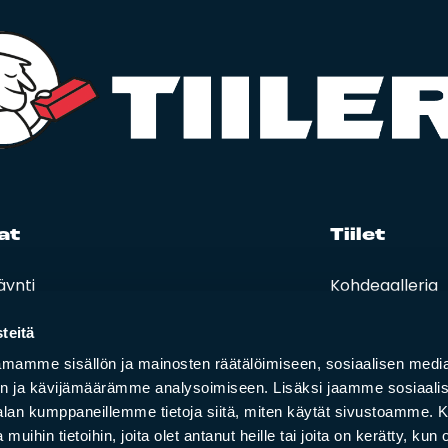
at
Tii­let
äynti
Kohdegalleria
eet, hinnastot ja ohjeet
Vastuullisuus
t ja oppaat
teitä
i lasku
mamme sisällön ja mainosten räätälöimiseen, sosiaalisen medi
n ja kävijämäärämme analysoimiseen. Lisäksi jaamme sosiaali
-alan kumppaneillemme tietoja siitä, miten käytät sivustoamme
 muihin tietoihin, joita olet antanut heille tai joita on kerätty, kun 