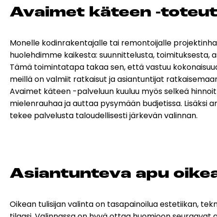
Avai­met kä­teen -to­teu­
Monelle kodinrakentajalle tai remontoijalle projektinh
huolehdimme kaikesta: suunnittelusta, toimituksesta, 
Tämä toimintatapa takaa sen, että vastuu kokonaisuude
meillä on valmiit ratkaisut ja asiantuntijat ratkaisemaa
Avaimet käteen -palveluun kuuluu myös selkeä hinnoitt
mielenrauhaa ja auttaa pysymään budjetissa. Lisäksi 
tekee palvelusta taloudellisesti järkevän valinnan.
Asian­tun­te­va apu oi­kean 
Oikean tulisijan valinta on tasapainoilua estetiikan, t
tilaasi. Valinnassa on hyvä ottaa huomioon seuraavat a