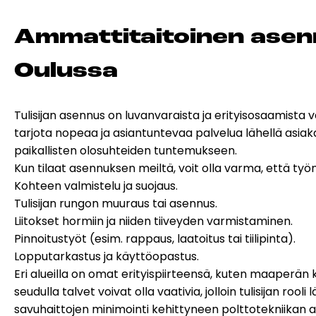
Am­mat­ti­tai­toi­nen asen­n
Ou­lus­sa
Tulisijan asennus on luvanvaraista ja erityisosaamista
tarjota nopeaa ja asiantuntevaa palvelua lähellä asi
paikallisten olosuhteiden tuntemukseen.
Kun tilaat asennuksen meiltä, voit olla varma, että työn
Kohteen valmistelu ja suojaus.
Tulisijan rungon muuraus tai asennus.
Liitokset hormiin ja niiden tiiveyden varmistaminen.
Pinnoitustyöt (esim. rappaus, laatoitus tai tiilipinta).
Lopputarkastus ja käyttöopastus.
Eri alueilla on omat erityispiirteensä, kuten maaperän
seudulla talvet voivat olla vaativia, jolloin tulisijan r
savuhaittojen minimointi kehittyneen polttotekniikan a