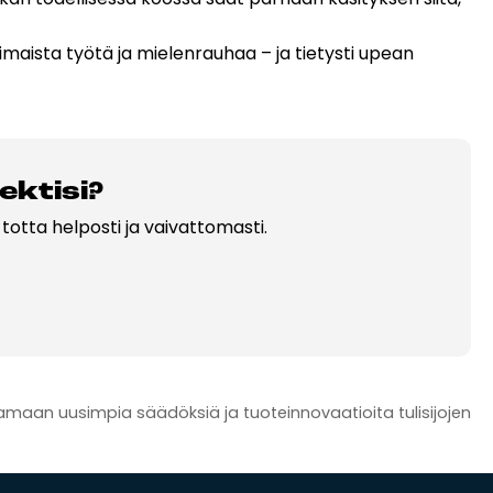
timaista työtä ja mielenrauhaa – ja tietysti upean
ek­ti­si?
otta helposti ja vaivattomasti.
taamaan uusimpia säädöksiä ja tuoteinnovaatioita tulisijojen