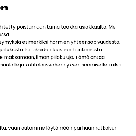
en
 kehitetty poistamaan tämä taakka asiakkaalta. Me
essa.
ysymyksiä esimerkiksi
hormien
yhteensopivuudesta,
oituksista tai oikeiden laastien hankinnasta.
lee maksamaan, ilman piilokuluja. Tämä antaa
aololle ja kotitalousvähennyksen saamiselle, mikä
uotteita, vaan autamme löytämään parhaan ratkaisun