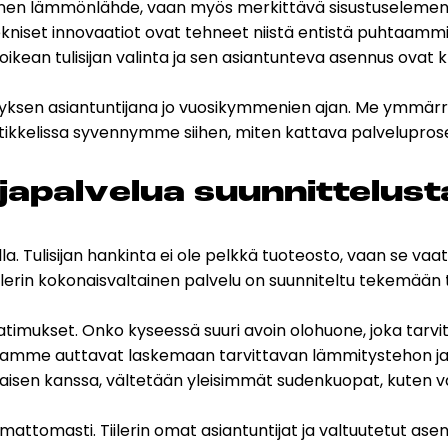
llinen lämmönlähde, vaan myös merkittävä sisustuselementti
Peruuta verkkokauppatilauk
 tekniset innovaatiot ovat tehneet niistä entistä puhtaa
n tulisijan valinta ja sen asiantunteva asennus ovat kriitt
ityksen asiantuntijana jo vuosikymmenien ajan. Me ymmä
ässä artikkelissa syvennymme siihen, miten kattava palvelup
RI LASKU
si­ja­pal­ve­lua suun­nit­te­l
la. Tulisijan hankinta ei ole pelkkä tuoteosto, vaan se v
iilerin kokonaisvaltainen palvelu on suunniteltu tekemään
imukset. Onko kyseessä suuri avoin olohuone, joka tarvi
ntijamme auttavat laskemaan tarvittavan lämmitystehon ja
isen kanssa, vältetään yleisimmät sudenkuopat, kuten vää
attomasti. Tiilerin omat asiantuntijat ja valtuutetut as