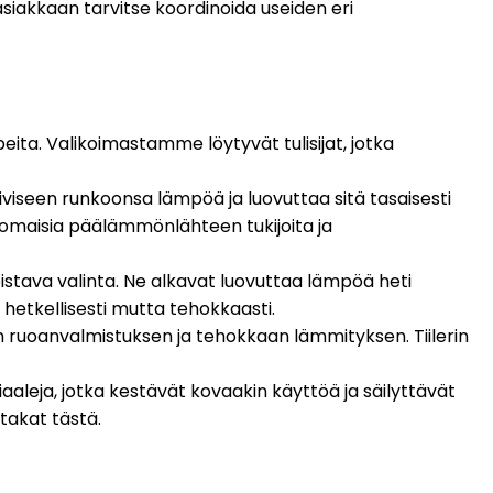
iakkaan tarvitse koordinoida useiden eri
arpeita. Valikoimastamme löytyvät
tulisijat
, jotka
viseen runkoonsa lämpöä ja luovuttaa sitä tasaisesti
nomaisia päälämmönlähteen tukijoita ja
istava valinta. Ne alkavat luovuttaa lämpöä heti
n hetkellisesti mutta tehokkaasti.
en ruoanvalmistuksen ja tehokkaan lämmityksen. Tiilerin
leja, jotka kestävät kovaakin käyttöä ja säilyttävät
 takat
tästä.