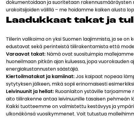
dokumentoidaan ja suoritetaan rakennusmääräysten muk
urakoitsijoiden välillä – me hoidamme kaiken alusta lo
Laa­duk­kaat ta­kat ja tu­li­
Tiilerin valikoima on yksi Suomen laajimmista, ja se 
edustavat sekä perinteistä tiilirakentamista että mode
Varaavat takat:
Nämä ovat suosituimpia mallejamme er
huoneilmaan pitkän ajan kuluessa, jopa vuorokauden a
energiakustannusten säästäjiä.
Kiertoilmatakat ja kamiinat:
Jos kaipaat nopeaa lämpöä
sytytyksen jälkeen, mikä sopii erinomaisesti esimerkiksi
Leivinuunit ja hellat:
Ruoanlaiton ystäville tarjoamme mo
aito tiilirakenne antaa leivinuunille tasaisen pehmeän 
Kaikki tuotteemme on valmistettu kestävyys ja ympäris
ulkonäkönsä vuosikymmenet. Voit tutustua malleihimm