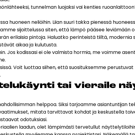
mmönlähteeksi, tunnelman luojaksi vai kenties ruoanlaitto
ssa huoneen neliöihin. Liian suuri takka pienessä huoneessa
tamme sijoittelussa siten, että lämpö pääsee leviämään op
ärän erilaisia pintoja. Haluatko perinteistä tiiltä, moder
ävät aikaa ja kulutusta.
min. Jos kodissasi ei ole valmista hormia, me voimme asent
me
.
sissä. Voit luottaa siihen, että suosituksemme perustuva
.
e­lu­käyn­ti tai vie­rai­le näy
mahdollisimman helppoa. Siksi tarjoamme asiantuntijan tek
vaatimukset, mitata tarvittavat kohdat ja keskustella toi
astaavat odotuksiasi.
riaalien laadun, olet lämpimästi tervetullut näyttelytiloih
a keskustella myyjiemme kanssa projektistasi. Näkemällä ta