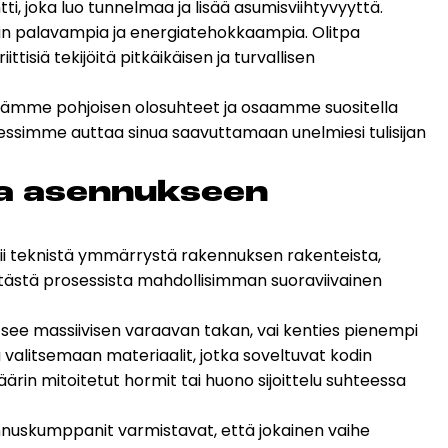
, joka luo tunnelmaa ja lisää asumisviihtyvyyttä.
sesi
mmin palavampia ja energiatehokkaampia. Olitpa
isiä tekijöitä pitkäikäisen ja turvallisen
rrämme pohjoisen olosuhteet ja osaamme suositella
rosessimme auttaa sinua saavuttamaan unelmiesi tulisijan
us­ta asen­nuk­seen
aatii teknistä ymmärrystä rakennuksen rakenteista,
 tästä prosessista mahdollisimman suoraviivainen
tsee massiivisen varaavan takan, vai kenties pienempi
 valitsemaan materiaalit, jotka soveltuvat kodin
rin mitoitetut hormit tai huono sijoittelu suhteessa
ennuskumppanit varmistavat, että jokainen vaihe