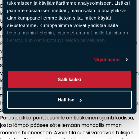
tukemiseen ja kävijämäärämme analysoimiseen. Lisäksi
Ensimmäinen huomioitava asia on savuhormin sijainti ja
jaamme sosiaalisen median, mainosalan ja analytiikka-
kunto. Pönttöuuni voidaan liittää joko olemassa olevaan
alan kumppaneillemme tietoja siitä, miten käytät
tiilihormiin tai uuteen teräshormiin. Liitoskohta voi olla
sivustoamme. Kumppanimme voivat yhdistää näitä
joko uunin päältä, sivulta tai takaa, riippuen valitusta
tietoja muihin tietoihin, joita olet antanut heille tai joita on
mallista.
kerätty, kun olet käyttänyt heidän palvelujaan.
Paloturvallisuusetäisyydet ovat ehdottomia. Pönttöuunin
ympärillä on oltava riittävästi tilaa syttyviin
materiaaleihin, kuten puuseiniin tai huonekaluihin.
Näytä tiedot
Suojaetäisyydet määritellään valmistajan ohjeissa ja
viranomaismääräyksissä. Mikäli etäisyydet eivät täyty, on
Salli kaikki
käytettävä palosuojalevyjä tai muita hyväksyttyjä
ratkaisuja. Lattian suojaus on myös välttämätöntä:
tulisijan eteen asennetaan kipinäpelti tai lasi, joka estää
Hallitse
hehkuvien hiilien putoamisen lattialle luukkua avattaessa.
Sijoituksessa kannattaa pohtia myös lämmön leviämistä.
Paras paikka pönttöuunille on keskeinen sijainti kodissa,
josta lämpö pääsee säteilemään mahdollisimman
moneen huoneeseen. Avoin tila suosii varaavan tulisijan