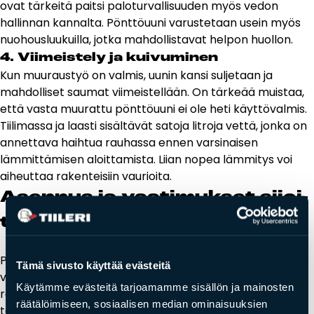
ovat tärkeitä paitsi paloturvallisuuden myös vedon
hallinnan kannalta.
Pönttöuuni
varustetaan usein myös
nuohousluukuilla, jotka mahdollistavat helpon huollon.
4. Viimeistely ja kuivuminen
Kun muuraustyö on valmis, uunin kansi suljetaan ja
mahdolliset saumat viimeistellään. On tärkeää muistaa,
että vasta muurattu pönttöuuni ei ole heti käyttövalmis.
Tiilimassa ja laasti sisältävät satoja litroja vettä, jonka on
annettava haihtua rauhassa ennen varsinaisen
lämmittämisen aloittamista. Liian nopea lämmitys voi
aiheuttaa rakenteisiin vaurioita.
Asen­nus ja vaa­ti­muk­set si­joi­
tus­pai­kal­le
Pönttöuunin sijoittaminen vaatii muutakin kuin vain
Tämä sivusto käyttää evästeitä
vapaan neliön olohuoneen nurkasta. Koska kyseessä on
Käytämme evästeitä tarjoamamme sisällön ja mainosten
raskas tulisija, asennuspaikan on täytettävä tietyt
räätälöimiseen, sosiaalisen median ominaisuuksien
tekniset ja paloturvallisuuteen liittyvät vaatimukset.