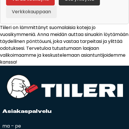
Verkkokauppaan
Tiileri on lämmittänyt suomalaisia koteja jo
vuosikymmeniä. Anna meidän auttaa sinuakin löytämään
täydellinen pönttöuuni, joka vastaa tarpeitasi ja ylittää
odotuksesi. Tervetuloa tutustumaan laajaan
valikoimaamme ja keskustelemaan asiantuntijoidemme
kanssa!
Asia­kas­pal­ve­lu
ma – pe