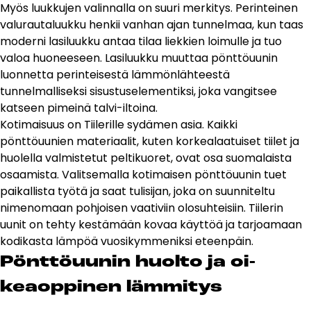
Myös luukkujen valinnalla on suuri merkitys. Perinteinen
valurautaluukku henkii vanhan ajan tunnelmaa, kun taas
moderni lasiluukku antaa tilaa liekkien loimulle ja tuo
valoa huoneeseen. Lasiluukku muuttaa pönttöuunin
luonnetta perinteisestä lämmönlähteestä
tunnelmalliseksi sisustuselementiksi, joka vangitsee
katseen pimeinä talvi-iltoina.
Kotimaisuus on Tiilerille sydämen asia. Kaikki
pönttöuunien materiaalit, kuten korkealaatuiset tiilet ja
huolella valmistetut peltikuoret, ovat osa suomalaista
osaamista. Valitsemalla kotimaisen pönttöuunin tuet
paikallista työtä ja saat tulisijan, joka on suunniteltu
nimenomaan pohjoisen vaativiin olosuhteisiin. Tiilerin
uunit on tehty kestämään kovaa käyttöä ja tarjoamaan
kodikasta lämpöä vuosikymmeniksi eteenpäin.
Pönt­töuu­nin huol­to ja oi­
keaop­pi­nen läm­mi­tys