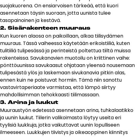
suojakuorena. On ensiarvoisen tärkeää, että kuori
asennetaan täysin suoraan, jotta uunista tulee
tasapainoinen ja kestävä.
2. Sisärakenteen muuraus
Kun kuoren alaosa on paikoillaan, alkaa tiilisydämen
muuraus. Tässä vaiheessa käytetään erikoistiiliä, kuten
tulitiiliä tulipesässä ja perinteistä poltettua tiiltä muissa
rakenteissa. Savukanavien muotoilu on kriittinen vaihe:
pönttöuunissa savukaasut ohjataan yleensä nousemaan
tulipesästä ylös ja laskemaan sivukanavia pitkin alas,
ennen kuin ne poistuvat hormiin. Tämä niin sanottu
vastavirtaperiaate varmistaa, että lämpö siirtyy
mahdollisimman tehokkaasti tiilimassaan.
3. Arina ja luukut
Muuraustyön edetessä asennetaan arina, tuhkalaatikko
ja uunin luukut. Tiilerin valikoimasta löytyy useita eri
tyylisiä luukkuja, jotka vaikuttavat uunin lopulliseen
ilmeeseen. Luukkujen tiivistys ja oikeaoppinen kiinnitys