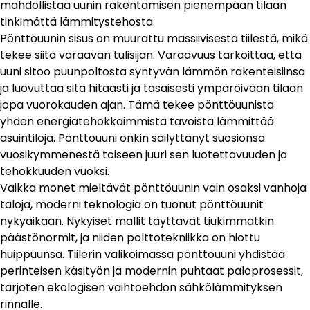
mahdollistaa uunin rakentamisen pienempään tilaan
tinkimättä lämmitystehosta.
Tulisijatarvikkeet
Pönttöuunin sisus on muurattu massiivisesta tiilestä, mikä
Kamiinat ja kevyet tulisijat
tekee siitä varaavan tulisijan. Varaavuus tarkoittaa, että
Grillit ja pihakeittiöt
uuni sitoo puunpoltosta syntyvän lämmön rakenteisiinsa
Tiilet
ja luovuttaa sitä hitaasti ja tasaisesti ympäröivään tilaan
jopa vuorokauden ajan. Tämä tekee pönttöuunista
Laastit
yhden energiatehokkaimmista tavoista lämmittää
Kiukaat ja kiuaskivet
asuintiloja.
Pönttöuuni
onkin säilyttänyt suosionsa
Outlet
vuosikymmenestä toiseen juuri sen luotettavuuden ja
Käyttöehdot
tehokkuuden vuoksi.
Peruuta verkkokauppatilauksesi
Vaikka monet mieltävät pönttöuunin vain osaksi vanhoja
taloja, moderni teknologia on tuonut pönttöuunit
nykyaikaan. Nykyiset mallit täyttävät tiukimmatkin
Yhteystiedot
päästönormit, ja niiden polttotekniikka on hiottu
huippuunsa. Tiilerin valikoimassa pönttöuuni yhdistää
perinteisen käsityön ja modernin puhtaat paloprosessit,
tarjoten ekologisen vaihtoehdon sähkölämmityksen
rinnalle.