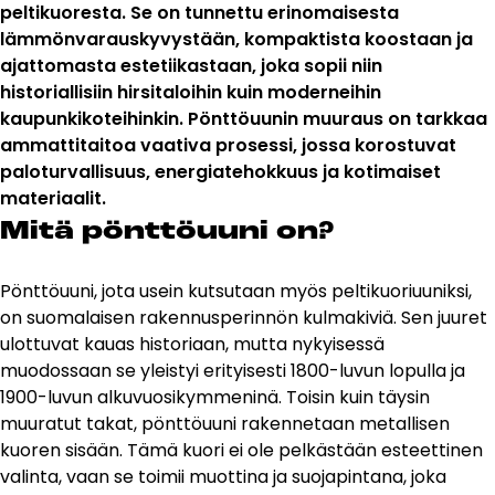
peltikuoresta. Se on tunnettu erinomaisesta
Esitteet, hinnastot ja ohjeet
lämmönvarauskyvystään, kompaktista koostaan ja
Tiileri lasku
ajattomasta estetiikastaan, joka sopii niin
Kotikäynti
historiallisiin hirsitaloihin kuin moderneihin
kaupunkikoteihinkin. Pönttöuunin muuraus on tarkkaa
Tiilet ja tiililaatat
ammattitaitoa vaativa prosessi, jossa korostuvat
paloturvallisuus, energiatehokkuus ja kotimaiset
materiaalit.
Julkisivutiilet
Mi­tä pönt­töuu­ni on?
Tiililaatat
Aukonylitysratkaisut ja
Tiilimuurauskannakejärjestelmät
Pönttöuuni, jota usein kutsutaan myös peltikuoriuuniksi,
on suomalaisen rakennusperinnön kulmakiviä. Sen juuret
Kohdegalleria
ulottuvat kauas historiaan, mutta nykyisessä
Vastuullisuus
muodossaan se yleistyi erityisesti 1800-luvun lopulla ja
Tiilityökalu
1900-luvun alkuvuosikymmeninä. Toisin kuin täysin
Esitteet
muuratut takat, pönttöuuni rakennetaan metallisen
kuoren sisään. Tämä kuori ei ole pelkästään esteettinen
Verkkokauppa
valinta, vaan se toimii muottina ja suojapintana, joka