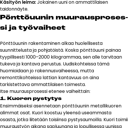
Käsityön leima:
Jokainen uuni on ammattilaisen
taidonnäyte.
Pönt­töuu­nin muu­rausp­ro­ses­
si ja työ­vai­heet
Pönttöuunin rakentaminen alkaa huolellisesta
suunnittelusta ja pohjatöistä. Koska pönttöuuni painaa
tyypillisesti 1000–2000 kilogrammaa, sen alle tarvitaan
tukeva ja kantava perustus. Uudiskohteissa tämä
huomioidaan jo rakennusvaiheessa, mutta
remonttikohteissa lattian kantavuus on aina
tarkistettava ammattilaisen toimesta.
Itse muurausprosessi etenee vaiheittain:
1. Kuoren pystytys
Ensimmäiseksi asennetaan pönttöuunin metallikuoren
alimmat osat. Kuori koostuu yleensä useammasta
osasta, jotka liitetään toisiinsa pystysaumoilla. Kuori toimii
muuraustyön aikana sapluunana ja lopullisessa uunissa