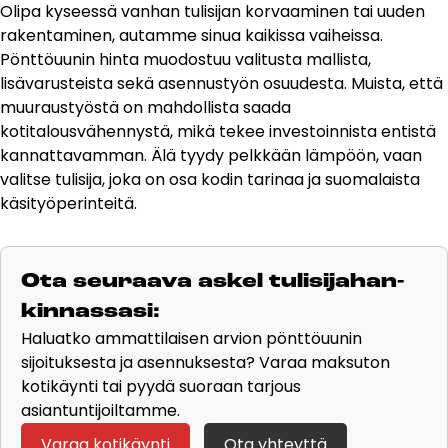
Olipa kyseessä vanhan tulisijan korvaaminen tai uuden
rakentaminen, autamme sinua kaikissa vaiheissa.
Pönttöuunin hinta muodostuu valitusta mallista,
lisävarusteista sekä asennustyön osuudesta. Muista, että
muuraustyöstä on mahdollista saada
kotitalousvähennystä, mikä tekee investoinnista entistä
kannattavamman. Älä tyydy pelkkään lämpöön, vaan
valitse tulisija, joka on osa kodin tarinaa ja suomalaista
käsityöperinteitä.
Ota seu­raa­va as­kel tu­li­si­ja­han­
kin­nas­sa­si:
Haluatko ammattilaisen arvion pönttöuunin
sijoituksesta ja asennuksesta? Varaa maksuton
kotikäynti tai pyydä suoraan tarjous
asiantuntijoiltamme.
Varaa kotikäynti
Ota yhteyttä