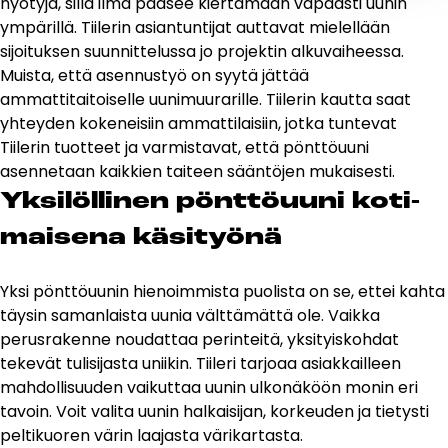
hyötyjä, sillä ilma pääsee kiertämään vapaasti uunin
ympärillä. Tiilerin asiantuntijat auttavat mielellään
sijoituksen suunnittelussa jo projektin alkuvaiheessa.
Muista, että asennustyö on syytä jättää
ammattitaitoiselle uunimuurarille. Tiilerin kautta saat
yhteyden kokeneisiin ammattilaisiin, jotka tuntevat
Tiilerin tuotteet
ja varmistavat, että pönttöuuni
asennetaan kaikkien taiteen sääntöjen mukaisesti.
Yk­si­löl­li­nen pönt­töuu­ni ko­ti­
mai­se­na kä­si­työ­nä
Yksi pönttöuunin hienoimmista puolista on se, ettei kahta
täysin samanlaista uunia välttämättä ole. Vaikka
perusrakenne noudattaa perinteitä, yksityiskohdat
tekevät tulisijasta uniikin. Tiileri tarjoaa asiakkailleen
mahdollisuuden vaikuttaa uunin ulkonäköön monin eri
tavoin. Voit valita uunin halkaisijan, korkeuden ja tietysti
peltikuoren värin laajasta värikartasta.