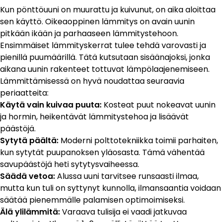
Kun pönttöuuni on muurattu ja kuivunut, on aika aloittaa
sen käyttö. Oikeaoppinen lämmitys on avain uunin
pitkään ikään ja parhaaseen lämmitystehoon.
Ensimmäiset lämmityskerrat tulee tehdä varovasti ja
pienillä puumäärillä. Tätä kutsutaan sisäänajoksi, jonka
aikana uunin rakenteet tottuvat lämpölaajenemiseen.
Lämmittämisessä on hyvä noudattaa seuraavia
periaatteita:
Käytä vain kuivaa puuta:
Kosteat puut nokeavat uunin
ja hormin, heikentävät lämmitystehoa ja lisäävät
päästöjä.
Sytytä päältä:
Moderni polttotekniikka toimii parhaiten,
kun sytytät puupanoksen yläosasta. Tämä vähentää
savupäästöjä heti sytytysvaiheessa.
Säädä vetoa:
Alussa uuni tarvitsee runsaasti ilmaa,
mutta kun tuli on syttynyt kunnolla, ilmansaantia voidaan
säätää pienemmälle palamisen optimoimiseksi.
Älä ylilämmitä:
Varaava tulisija ei vaadi jatkuvaa