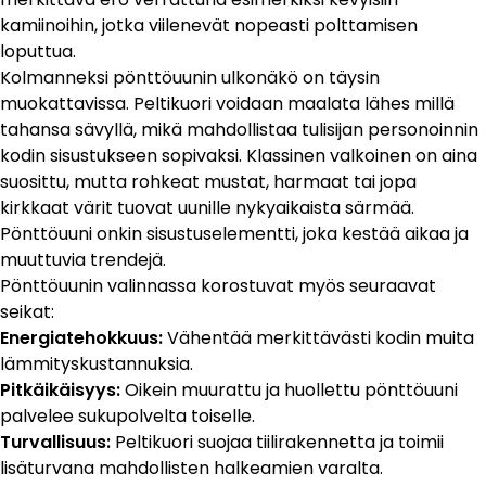
kamiinoihin, jotka viilenevät nopeasti polttamisen
loputtua.
Kolmanneksi pönttöuunin ulkonäkö on täysin
muokattavissa. Peltikuori voidaan maalata lähes millä
tahansa sävyllä, mikä mahdollistaa tulisijan personoinnin
kodin sisustukseen sopivaksi. Klassinen valkoinen on aina
suosittu, mutta rohkeat mustat, harmaat tai jopa
kirkkaat värit tuovat uunille nykyaikaista särmää.
Pönttöuuni
onkin sisustuselementti, joka kestää aikaa ja
muuttuvia trendejä.
Pönttöuunin valinnassa korostuvat myös seuraavat
seikat:
Energiatehokkuus:
Vähentää merkittävästi kodin muita
lämmityskustannuksia.
Pitkäikäisyys:
Oikein muurattu ja huollettu pönttöuuni
palvelee sukupolvelta toiselle.
Turvallisuus:
Peltikuori suojaa tiilirakennetta ja toimii
lisäturvana mahdollisten halkeamien varalta.