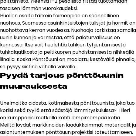
polttamista. Yleensä 1–2 pesällistä riittää tuottamaan
tasaisen lämmön vuorokaudeksi.
Huollon osalta tärkein toimenpide on säännöllinen
nuohous. Suomessa asuinkiinteistöjen tulisijat ja hormit on
nuohottava kerran vuodessa. Nuohooja tarkistaa samalla
uunin kunnon ja varmistaa, että paloturvallisuus on
kunnossa. Itse voit huolehtia tuhkien tyhjentämisestä
tuhkalaatikosta ja peltikuoren puhdistamisesta nihkeällä
liinalla. Koska
Pönttöuuni
on maalattu kestävällä pinnalla,
se pysyy siistinä vähällä vaivalla.
Pyy­dä tar­jous pönt­töuu­nin
muu­rauk­ses­ta
Unelmoitko aidosta, kotimaisesta pönttöuunista, joka tuo
kotiisi sekä tyyliä että säästöjä lämmityskuluissa? Tiileri
on kumppanisi matkalla kohti lämpimämpää kotia.
Meiltä löydät markkinoiden laadukkaimmat materiaalit ja
asiantuntemuksen pönttöuuniprojektisi toteuttamiseen.