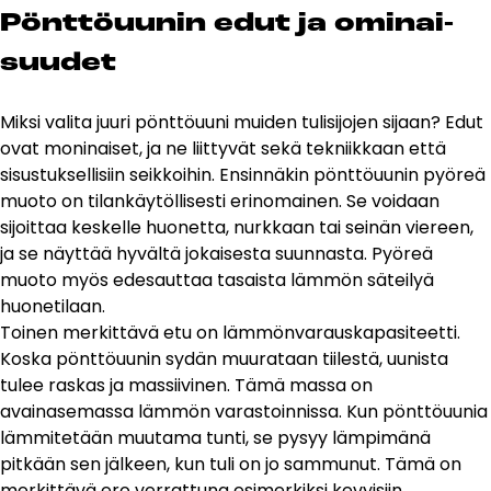
Pönt­töuu­nin edut ja omi­nai­
suu­det
Miksi valita juuri pönttöuuni muiden tulisijojen sijaan? Edut
ovat moninaiset, ja ne liittyvät sekä tekniikkaan että
sisustuksellisiin seikkoihin. Ensinnäkin pönttöuunin pyöreä
muoto on tilankäytöllisesti erinomainen. Se voidaan
sijoittaa keskelle huonetta, nurkkaan tai seinän viereen,
ja se näyttää hyvältä jokaisesta suunnasta. Pyöreä
muoto myös edesauttaa tasaista lämmön säteilyä
huonetilaan.
Toinen merkittävä etu on lämmönvarauskapasiteetti.
Koska pönttöuunin sydän muurataan tiilestä, uunista
tulee raskas ja massiivinen. Tämä massa on
avainasemassa lämmön varastoinnissa. Kun pönttöuunia
lämmitetään muutama tunti, se pysyy lämpimänä
pitkään sen jälkeen, kun tuli on jo sammunut. Tämä on
merkittävä ero verrattuna esimerkiksi kevyisiin