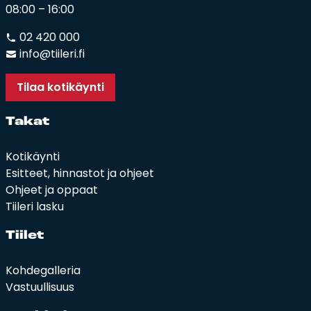
08:00 – 16:00
02 420 000
info@tiileri.fi
Tilaa kotikäynti
Ta­kat
Kotikäynti
Esitteet, hinnastot ja ohjeet
Ohjeet ja oppaat
Tiileri lasku
Tii­let
Kohdegalleria
Vastuullisuus