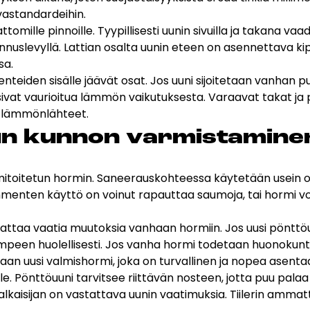
vastandardeihin.
tomille pinnoille. Tyypillisesti uunin sivuilla ja takana vaa
nnuslevyllä. Lattian osalta uunin eteen on asennettava kipin
sa.
eiden sisälle jäävät osat. Jos uuni sijoitetaan vanhan pu
oisivat vaurioitua lämmön vaikutuksesta.
Varaavat takat
ja 
ät lämmönlähteet.
­pun kun­non var­mis­ta­mi­ne
 mitoitetun hormin. Saneerauskohteessa käytetään usein o
ten käyttö on voinut rapauttaa saumoja, tai hormi voi oll
aattaa vaatia muutoksia vanhaan hormiin. Jos uusi pönttöu
umpeen huolellisesti. Jos vanha hormi todetaan huonokunto
naan uusi
valmishormi
, joka on turvallinen ja nopea asen
 Pönttöuuni tarvitsee riittävän nosteen, jotta puu palaa t
halkaisijan on vastattava uunin vaatimuksia. Tiilerin amma