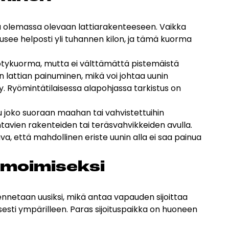
sesi
a olemassa olevaan lattiarakenteeseen. Vaikka
ousee helposti yli tuhannen kilon, ja tämä kuorma
yötykuorma, mutta ei välttämättä pistemäistä
 lattian painuminen, mikä voi johtaa uunin
yy. Ryömintätilaisessa alapohjassa tarkistus on
uu joko suoraan maahan tai vahvistettuihin
tavien rakenteiden tai teräsvahvikkeiden avulla.
va, että mahdollinen eriste uunin alla ei saa painua
­moi­mi­sek­si
netaan uusiksi, mikä antaa vapauden sijoittaa
sesti ympärilleen. Paras sijoituspaikka on huoneen