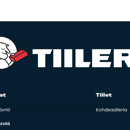
at
Tii­let
äynti
Kohdegalleria
eet, hinnastot ja ohjeet
Vastuullisuus
t ja oppaat
teitä