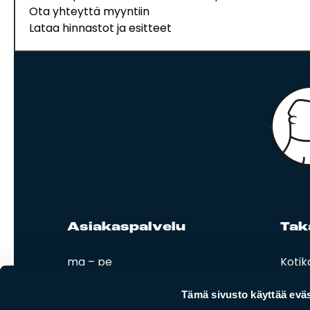
Ota yhteyttä myyntiin
Lataa hinnastot ja esitteet
Asia­kas­pal­ve­lu
Ta­k
ma – pe
Kotik
08:00 – 16:00
Esitt
Ohjee
Tämä sivusto käyttää eväs
02 420 000