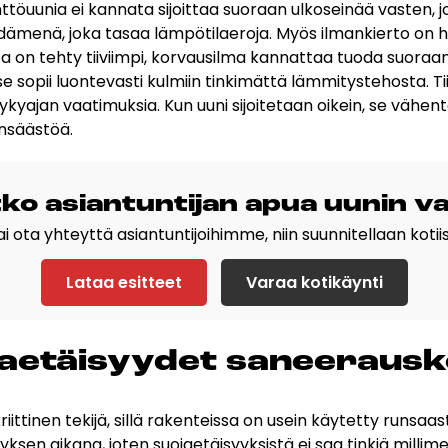
öuunia ei kannata sijoittaa suoraan ulkoseinää vasten, j
 sydämenä, joka tasaa lämpötilaeroja. Myös ilmankierto on h
on tehty tiiviimpi, korvausilma kannattaa tuoda suoraan u
se sopii luontevasti kulmiin tinkimättä lämmitystehosta. Ti
ajan vaatimuksia. Kun uuni sijoitetaan oikein, se vähen
nsäästöä.
t­ko asian­tun­ti­jan apua uu­nin va­
 ota yhteyttä asiantuntijoihimme, niin suunnitellaan kotiisi
Lataa esitteet
Varaa kotikäynti
o­jae­täi­syy­det sa­nee­raus­
iittinen tekijä, sillä rakenteissa on usein käytetty runsaa
en aikana, joten suojaetäisyyksistä ei saa tinkiä millimet