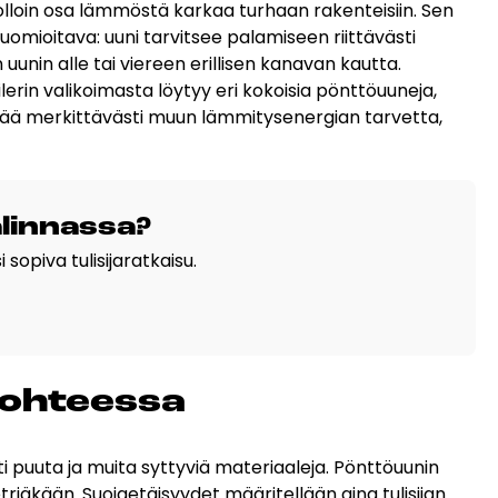
olloin osa lämmöstä karkaa turhaan rakenteisiin. Sen
uomioitava: uuni tarvitsee palamiseen riittävästi
unin alle tai viereen erillisen kanavan kautta.
ilerin valikoimasta löytyy eri kokoisia pönttöuuneja,
tää merkittävästi muun lämmitysenergian tarvetta,
lin­nas­sa?
 sopiva tulisijaratkaisu.
koh­tees­sa
sti puuta ja muita syttyviä materiaaleja. Pönttöuunin
riäkään. Suojaetäisyydet määritellään aina tulisijan