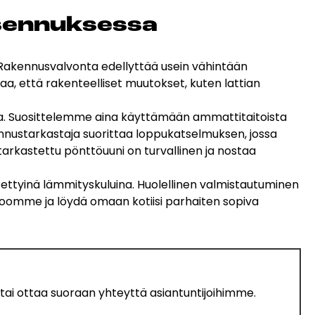
sen­nuk­ses­sa
 Rakennusvalvonta edellyttää usein vähintään
a, että rakenteelliset muutokset, kuten lattian
sta. Suosittelemme aina käyttämään ammattitaitoista
ennustarkastaja suorittaa loppukatselmuksen, jossa
 tarkastettu
pönttöuuni
on turvallinen ja nostaa
ettyinä lämmityskuluina. Huolellinen valmistautuminen
istoomme ja löydä omaan kotiisi parhaiten sopiva
a tai ottaa suoraan yhteyttä asiantuntijoihimme.