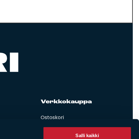
Verk­ko­kaup­pa
Ostoskori
Oma tili
Käyttöehdot
Salli kaikki