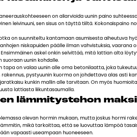
Peruuta verkkokauppatilauk
saneerauskohteeseen on aliarvioida uunin paino suhteess
n leivinuuni, sen sisus on täyttä tiiltä. Kokonaispaino n
, jotka on suunniteltu kantamaan asumisesta aiheutuva h
RI LASKU
anhojen niskapuiden päälle ilman vahvistuksia, vaarana on
. Ensimmäinen askel onkin selvittää, mitä lattian alta löyt
n suoraan uunin kohdalle.
in tapa on valaa uunin alle oma betonilaatta, joka tukeut
 rakennus, pystyuunin kuorma on johdettava alas asti kan
hjaratkaisu kunkin mallin alle tarvitaan. On myös huomioita
usta lattiasta liikuntasaumalla.
­nen läm­mi­tys­te­hon mak­si
olemassa olevan hormin mukaan, mutta joskus hormi raken
lämmitin, mikä tarkoittaa, että se luovuttaa lämpöä tasai
viämään vapaasti useampaan huoneeseen.