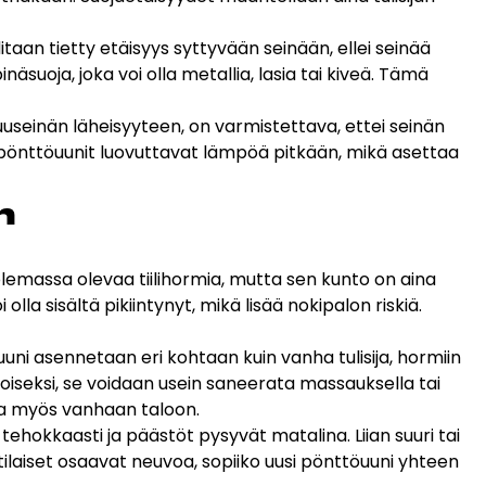
ditaan tietty etäisyys syttyvään seinään, ellei seinää
äsuoja, joka voi olla metallia, lasia tai kiveä. Tämä
useinän läheisyyteen, on varmistettava, ettei seinän
pönttöuunit luovuttavat lämpöä pitkään, mikä asettaa
n
lemassa olevaa tiilihormia, mutta sen kunto on aina
a sisältä pikiintynyt, mikä lisää nokipalon riskiä.
uni asennetaan eri kohtaan kuin vanha tulisija, hormiin
iseksi, se voidaan usein saneerata massauksella tai
taa myös vanhaan taloon.
ehokkaasti ja päästöt pysyvät matalina. Liian suuri tai
ttilaiset osaavat neuvoa, sopiiko uusi pönttöuuni yhteen