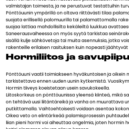
valmistajan toimesta, ja ne perustuvat testattuihin tur
Pönttöuunin ympärillä on oltava riittävästi tilaa palamat
suojata erillisellä palomuurilla tai palamattomalla rake
suojaa lattiaa mahdollisilta kekäleiltä luukkua avattaes
Saneerausvaiheessa on myös syytä tarkistaa seinärakent
sisällä kulje sähkövetoja tai muita asennuksia, jotka v
rakenteille erilaisen rasituksen kuin nopeasti jäähtyv
Hor­mi­lii­tos ja sa­vu­pii
Pönttöuuni vaatii toimiakseen hyväkuntoisen ja oikein
tarkistettava ennen uuden uunin kytkemistä. Vuosikymmen
Hormin tiiveys koeistetaan usein savukokeella.
Liitoskorkeus on pönttöuunissa yleensä kiinteä, mikä s
on tehtävä uusi liitäntäreikä ja vanha on muurattava 
putkittamalla. Vaihtoehtoisesti voidaan asentaa koko
Oikea veto on elintärkeää palamisprosessin puhtaudelle.
liian pieni hormi voi aiheuttaa ongelmia, joten hormin 