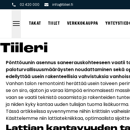
02 420 000
info@tiileri.fi
TAKAT
TIILET
VERKKOKAUPPA
YHTEYSTIED
Tii­le­ri
Takat ja tulisijat
Tiilet ja ti
Pönttöuunin asennus saneerauskohteeseen vaatii ta
Varaavat takat
Julkisivuti
paloturvallisuusmääräysten noudattaminen sekä opti
Pönttö -ja kaakeliuunit
Tiililaata
edellyttää usein rakenteellisia vahvistuksia vanho
Leivin -ja lämpiöuunit
Aukonylit
Vanhan talon remontointi herättää usein toiveen peri
Tiilimuur
se on siro, ajaton ja varaa lämpöä erinomaisesti massi
Hellat
VARAAVAT TAKAT
JULKISIVUTIILET
PÖNTTÖ -JA
TIILILAATAT
LEIVI
AUKO
Kohdegall
vaan se vaatii teknistä osaamista ja rakenteiden tunt
Kiertoilmatakat ja kamiinat
KAAKELIUUNIT
LÄMP
TIIL
ja niiden kyky kantaa uuden tulisijan tuoma lisäkuorma.
Vastuulli
Grillit ja pihakeittiöt
Tässä artikkelissa syvennymme niihin kriittisiin vaiheisii
Tiilityöka
Kiukaat
Käsittelemme niin lattiatekniikkaa, optimaalista sijoitt
Esitteet
Hormit
Lat­tian kan­ta­vuu­den tar