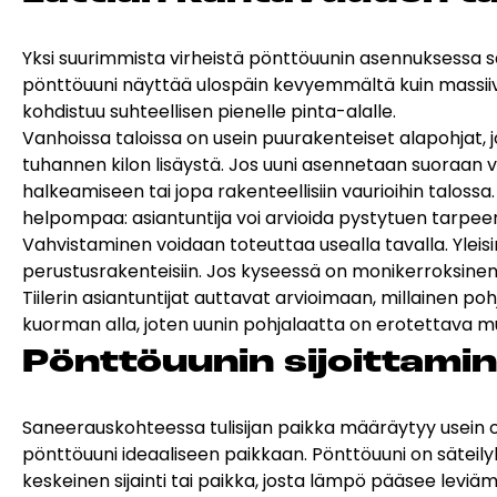
Esitteet, hinnastot ja ohjeet
Tiileri lasku
Yksi suurimmista virheistä pönttöuunin asennuksessa 
Kotikäynti
pönttöuuni
näyttää ulospäin kevyemmältä kuin massiivine
kohdistuu suhteellisen pienelle pinta-alalle.
Vanhoissa taloissa on usein puurakenteiset alapohjat
HORMIT
ESITTEET, HINNASTOT
TIILE
tuhannen kilon lisäystä. Jos uuni asennetaan suoraan v
JA OHJEET
halkeamiseen tai jopa rakenteellisiin vaurioihin talossa
helpompaa: asiantuntija voi arvioida pystytuen tarpee
Vahvistaminen voidaan toteuttaa usealla tavalla. Yleis
perustusrakenteisiin. Jos kyseessä on monikerroksinen
Tiilerin asiantuntijat auttavat arvioimaan, millainen po
kuorman alla, joten uunin pohjalaatta on erotettava mu
Pönt­töuu­nin si­joit­ta­mi
Saneerauskohteessa tulisijan paikka määräytyy usein 
pönttöuuni
ideaaliseen paikkaan. Pönttöuuni on säteily
keskeinen sijainti tai paikka, josta lämpö pääsee le