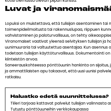
kotisi olemassa olevan piipun kanssa.
Lu­vat ja vi­ra­no­mais­m
Lopuksi on muistettava, että tulisijan asentaminen ta
toimenpideilmoitusta tai rakennuslupaa, riippuen kunn
vahvistaminen ja paloturvallisuus, on tehty oikeaoppise
Viranomaiset vaativat yleensä selvityksen tulisijan j
uunimuuraria tai valtuutettua asentajaa. Kun asennus 
todetaan tulisijan käyttöturvallisuus. Dokumentointi 
kiinteistön arvoa.
Saneerauskohteessa pönttöuunin hankinta on sijoitus,
ja ammattilaisten apu takaavat, että uusi uunisi palvel
ratkaisu.
Haluatko edetä suunnittelussa?
Tiileri tarjoaa kattavat palvelut tulisijan valinnast
Tutustu pönttöuuneihin verkkokaupassa