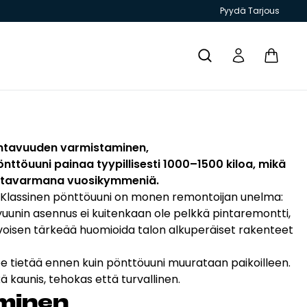
Pyydä Tarjous
Yhteystiedot
kantavuuden varmistaminen,
ttöuuni painaa tyypillisesti 1000–1500 kiloa, mikä
imintavarmana vuosikymmeniä.
 Klassinen
pönttöuuni
on monen remontoijan unelma:
yuunin asennus ei kuitenkaan ole pelkkä pintaremontti,
T JA
GRILLIT JA
TIILITYÖKALU
KIUKAAT
ESITTEET
rvoisen tärkeää huomioida talon alkuperäiset rakenteet
PIHAKEITTIÖT
ulee tietää ennen kuin
pönttöuuni
muurataan paikoilleen.
ä kaunis, tehokas että turvallinen.
­mi­nen