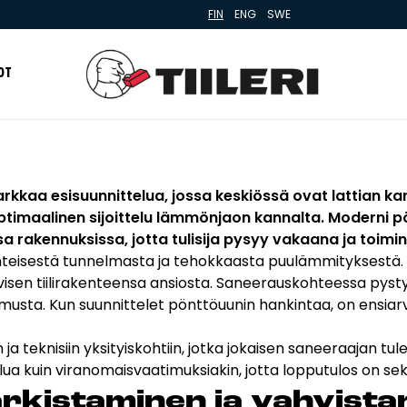
FIN
ENG
SWE
OT
ililaatat
Verkkokauppa
rkkaa esisuunnittelua, jossa keskiössä ovat lattian 
ilet
Tulisijatarvikkeet
maalinen sijoittelu lämmönjaon kannalta. Moderni pön
t
Kamiinat ja kevyet tulisijat
issa rakennuksissa, jotta tulisija pysyy vakaana ja to
ysratkaisut ja
Grillit ja pihakeittiöt
nteisestä tunnelmasta ja tehokkaasta puulämmityksestä.
auskannakejärjestelmät
ivisen tiilirakenteensa ansiosta. Saneerauskohteessa pyst
Tiilet
N -JA
NYLITYSRATKAISUT JA
HELLAT
KOHDEGALLERIA
KIERTOILMATAKA
VASTUULLISUUS
eria
emusta. Kun suunnittelet pönttöuunin hankintaa, on ensia
Laastit
IÖUUNIT
IMUURAUSKANNAKEJÄRJESTELMÄT
KAMIINAT
suus
Kiukaat ja kiuaskivet
n ja teknisiin yksityiskohtiin, jotka jokaisen saneeraajan t
lu
Outlet
elua kuin viranomaisvaatimuksiakin, jotta lopputulos on sek
Käyttöehdot
­kis­ta­mi­nen ja vah­vis­ta