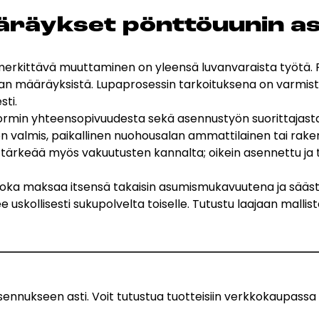
ää­räyk­set pönt­töuu­nin a
i merkittävä muuttaminen on yleensä luvanvaraista työtä.
an määräyksistä. Lupaprosessin tarkoituksena on varmista
sti.
a hormin yhteensopivuudesta sekä asennustyön suorittaja
on valmis, paikallinen nuohousalan ammattilainen tai rak
on tärkeää myös vakuutusten kannalta; oikein asennettu ja
 joka maksaa itsensä takaisin asumismukavuutena ja sääst
ee uskollisesti sukupolvelta toiselle. Tutustu laajaan mall
a asennukseen asti. Voit tutustua tuotteisiin verkkokaupass