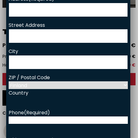
Facade bricks
Brick slips
Project gallery
Street Address
Responsibility
Tee­mu Tun­ne­li
Price starting from
2890,00
€
Contact
City
Price with installation
4950,00
€
Household tax credit
571,00
€
ZIP / Postal Code
Contact us
Country
Funkkis
Trendi
Original
Phone
(Required)
Current surface:
White