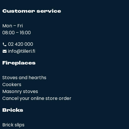
Cus­to­mer ser­vi­ce
Mon – Fri
08:00 – 16:00
02 420 000
info@tiileri.fi
Fi­rep­la­ces
Stoves and hearths
Cookers
Masonry stoves
Cancel your online store order
Bricks
Brick slips