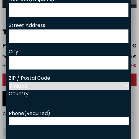
Facade bricks
Brick slips
Project gallery
Street Address
Responsibility
Tee­mu 550
Price starting from
3290,00
€
Contact
City
Price with installation
5440,00
€
Household tax credit
602,00
€
ZIP / Postal Code
Contact us
Country
Funkkis
Trendi
Original
Phone
(Required)
Current surface:
White