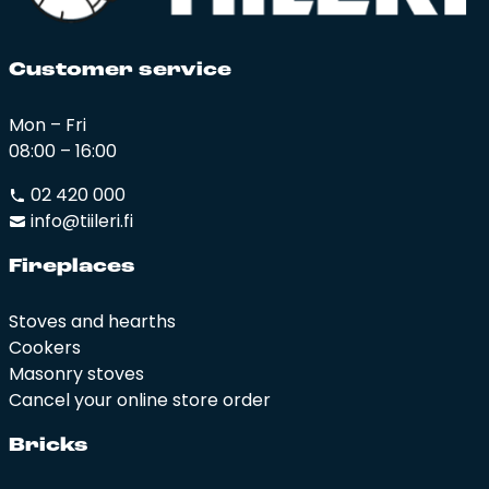
Cus­to­mer ser­vi­ce
Mon – Fri
08:00 – 16:00
02 420 000
info@tiileri.fi
Fi­rep­la­ces
Stoves and hearths
Cookers
Masonry stoves
Cancel your online store order
Bricks