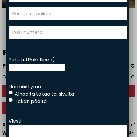
Facade bricks
Brick slips
Project gallery
Responsibility
Contact
Pres­ton 610/430
Puhelin
(Pakollinen)
Price starting from
3740,00
€
Omnibus price
3740,00
€
Hormiliittymä
Contact us
Alhaalta takaa tai sivulta
Takan päältä
Add to cart
Viesti
Suggested heating area:
50-100 m²
Weight:
335kg