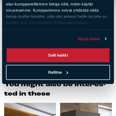
• Top connection (or rear via intermediate pipe)
alan kumppaneillemme tietoja siitä, miten käytät
• Optional adjustable external dimensions with
sivustoamme. Kumppanimme voivat yhdistää näitä
additional surface panels and mortar
tietoja muihin tietoihin, joita olet antanut heille tai joita on
• Accessory package includes convection stove frame,
kerätty, kun olet käyttänyt heidän palvelujaan.
surface panels (silicate board), mounting accessories,
base and surface mortar or brick tiles, mesh, and air
control grilles
Näytä tiedot
• Installation available upon request – inquire for
pricing
Salli kaikki
Hallitse
You might al­so be in­te­res­
ted in the­se