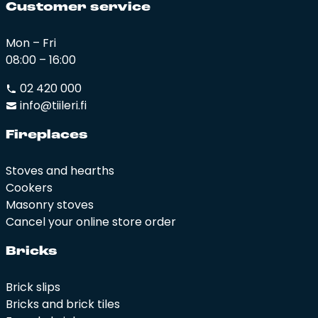
Cus­to­mer ser­vi­ce
Mon – Fri
08:00 – 16:00
02 420 000
info@tiileri.fi
Fi­rep­la­ces
Stoves and hearths
Cookers
Masonry stoves
Cancel your online store order
Bricks
Brick slips
Bricks and brick tiles