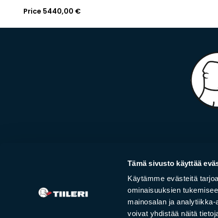
Price
5440,00
€
Cus­to­mer ser­vi­ce
Fi­rep
Tämä sivusto käyttää eväs
Mon – Fri
Stoves
Käytämme evästeitä tarjoa
08:00 – 16:00
Cooke
ominaisuuksien tukemisee
Masonr
mainosalan ja analytiikka
02 420 000
Cancel 
voivat yhdistää näitä tietoja