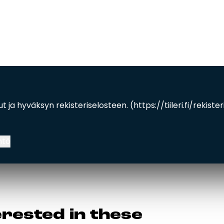
kollinen)
ut ja hyväksyn rekisteriselosteen. (
https://tiileri.fi/rekiste
ntö
­res­ted in the­se