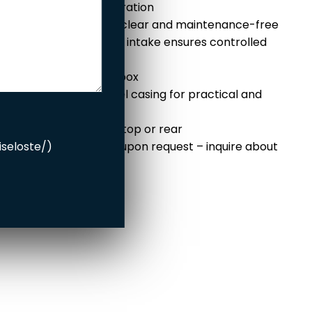
• Lift door for easy operation
• Air wash keeps glass clear and maintenance-free
• Direct combustion air intake ensures controlled
and efficient burning
• Durable ceramic firebox
• Easily assembled steel casing for practical and
quick installation
• Flexible connections: top or rear
• Installation available upon request – inquire about
riseloste/
)
installation services