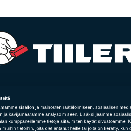
­la­ces
Bricks
teitä
 and hearths
Brick slips
mamme sisällön ja mainosten räätälöimiseen, sosiaalisen medi
rs
Bricks and brick ti
n ja kävijämäärämme analysoimiseen. Lisäksi jaamme sosiaali
y stoves
Facade bricks
-alan kumppaneillemme tietoja siitä, miten käytät sivustoamme
your online store order
Project gallery
 muihin tietoihin, joita olet antanut heille tai joita on kerätty, kun 