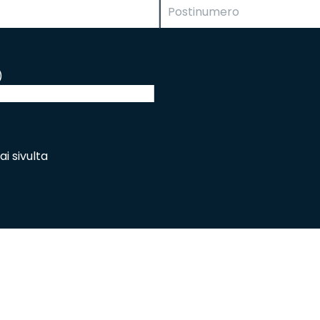
)
i sivulta