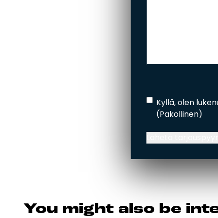
Rekisteriseloste
(Pa
Kyllä, olen luken
(Pakollinen)
Lähetä tarjouspyy
You might al­so be in­te