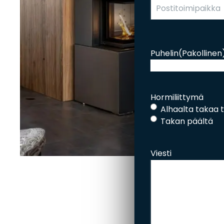
Puhelin
(Pakollinen
Hormiliittymä
Alhaalta takaa ta
Takan päältä
Viesti