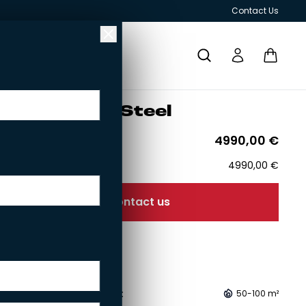
Contact Us
Ox­ford 660 Steel
Price starting from
4990,00
€
Omnibus price
4990,00
€
Contact us
RESPONSIBILITY
GRILLS AND OUTDOOR KITCHENS
Add to cart
Suggested heating area:
50-100 m²