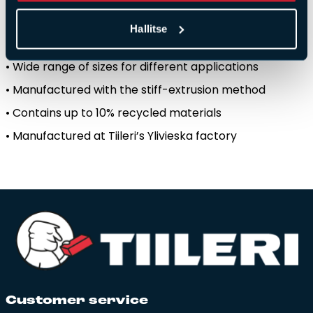
•
Colour
created
by
firing
–
not
by
surface
treatment
•
Five
different
surface
structures
:
smooth
,
cut
,
Hallitse
antique
,
robust
,
brushed
• Wide
range
of
sizes
for
different
applications
•
Manufactured
with
the
stiff-extrusion
method
•
Contains
up
to 10%
recycled
materials
•
Manufactured
at
Tiileri’s
Ylivieska
factory
Cus­to­mer ser­vi­ce