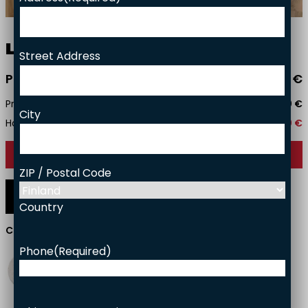
Facade bricks
Brick slips
Project gallery
Lyy­dia
Street Address
Responsibility
Price starting from
3640,00
€
Contact
Price with installation
6560,00
€
City
Household tax credit
872,00
€
Contact us
ZIP / Postal Code
Funkkis
Trendi
Original
Classic
Country
Current surface:
White
Phone
(Required)