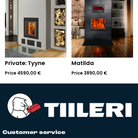
Private: Tyyne
Matilda
Price
4590,00
€
Price
3890,00
€
Cus­to­mer ser­vi­ce