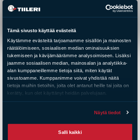
a practical kitchen appliance, but it also serves as a
significant heat source for the home, with its
(Required)
Yes, I have read and accept the privacy policy.
substantial 3500 kg mass providing consistent warmth
throughout even larger homes.
Submit
Tämä sivusto käyttää evästeitä
Authentic wood-fired baking oven providing
Käytämme evästeitä tarjoamamme sisällön ja mainosten
extended baking times
räätälöimiseen, sosiaalisen median ominaisuuksien
Effective heat retention with a 3500 kg mass
tukemiseen ja kävijämäärämme analysoimiseen. Lisäksi
Versatile surface options compatible with various
jaamme sosiaalisen median, mainosalan ja analytiikka-
interior styles, from modern homes to rustic
alan kumppaneillemme tietoja siitä, miten käytät
settings
sivustoamme. Kumppanimme voivat yhdistää näitä
Installation available upon request – ask for details
tietoja muihin tietoihin, joita olet antanut heille tai joita on
kerätty, kun olet käyttänyt heidän palvelujaan.
Näytä tiedot
You might al­so be in­te­res­
Salli kaikki
ted in the­se